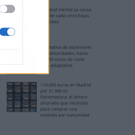
La salud mental ya causa
una de cada cinco bajas
laborales
Normativa de ascensores
en comunidades: hasta
40.000 euros de coste
para adaptarlos
110.000 euros en Madrid
por 31.000 en
Extremadura: el dinero
ahorrado que necesitas
para comprar una
vivienda por comunidad