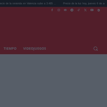
vivienda en Valencia sube a 3.485 ...
Precio de la luz hoy, jueves 6 de agosto: la hora 
TIEMPO
VIDEOJUEGOS