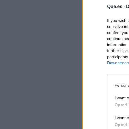
Que.es -
D
If you wish 
sensitive in
confirm you
continue se
information 
further disc
participants
Downstream 
Persona
I want t
Opted 
I want t
Opted 