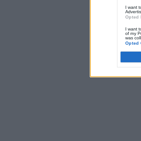
I want 
Advertis
Opted 
I want t
of my P
was col
Opted 