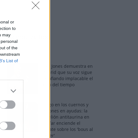
sonal or
ection to
ou may
Los más vistos
 personal
out of the
 downstream
B’s List of
Tom Jones demuestra en
Madrid que su voz sigue
desafiando implacable el
paso del tiempo
Fuego en los cuernos y
millones en ayudas: la
rebelión antitaurina en
Alfafar enciende el
debate sobre los 'bous al
carrer'