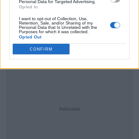
Personal Data for Targeted Advertising.
separación visible.
Opted In
I want to opt-out of Collection, Use,
Retention, Sale, and/or Sharing of my
Personal Data that Is Unrelated with the
Purposes for which it was collected.
Opted Out
CONFIRM
Publicidad