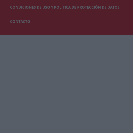
CONDICIONES DE USO Y POLÍTICA DE PROTECCIÓN DE DATOS
CONTACTO