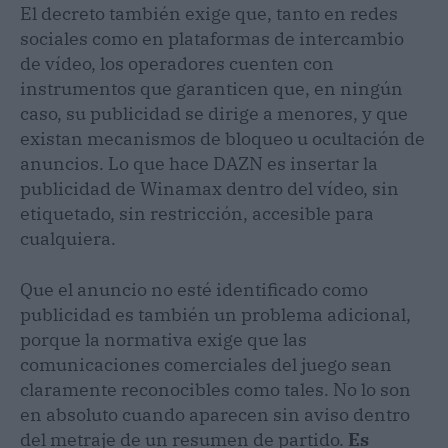
El decreto también exige que, tanto en redes
sociales como en plataformas de intercambio
de vídeo, los operadores cuenten con
instrumentos que garanticen que, en ningún
caso, su publicidad se dirige a menores, y que
existan mecanismos de bloqueo u ocultación de
anuncios. Lo que hace DAZN es insertar la
publicidad de Winamax dentro del vídeo, sin
etiquetado, sin restricción, accesible para
cualquiera.
Que el anuncio no esté identificado como
publicidad es también un problema adicional,
porque la normativa exige que las
comunicaciones comerciales del juego sean
claramente reconocibles como tales. No lo son
en absoluto cuando aparecen sin aviso dentro
del metraje de un resumen de partido.
Es