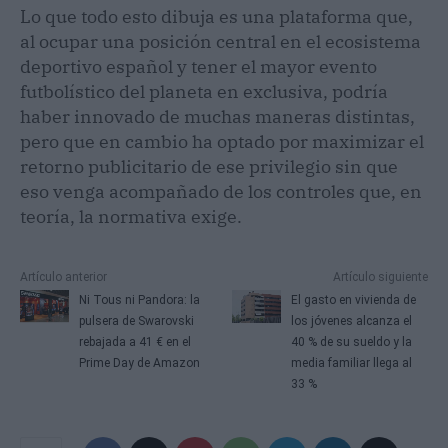
Lo que todo esto dibuja es una plataforma que,
al ocupar una posición central en el ecosistema
deportivo español y tener el mayor evento
futbolístico del planeta en exclusiva, podría
haber innovado de muchas maneras distintas,
pero que en cambio ha optado por maximizar el
retorno publicitario de ese privilegio sin que
eso venga acompañado de los controles que, en
teoría, la normativa exige.
Artículo anterior
Artículo siguiente
Ni Tous ni Pandora: la
El gasto en vivienda de
pulsera de Swarovski
los jóvenes alcanza el
rebajada a 41 € en el
40 % de su sueldo y la
Prime Day de Amazon
media familiar llega al
33 %