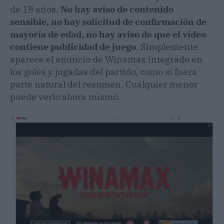
de 18 años.
No hay aviso de contenido
sensible, no hay solicitud de confirmación de
mayoría de edad, no hay aviso de que el vídeo
contiene publicidad de juego
. Simplemente
aparece el anuncio de Winamax integrado en
los goles y jugadas del partido, como si fuera
parte natural del resumen. Cualquier menor
puede verlo ahora mismo.