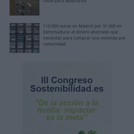
coste para adaptarlos
110.000 euros en Madrid por 31.000 en
Extremadura: el dinero ahorrado que
necesitas para comprar una vivienda por
comunidad