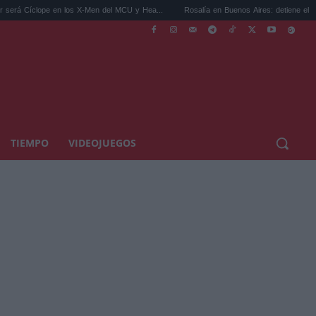
 en los X-Men del MCU y Hea...
Rosalía en Buenos Aires: detiene el tráfico y se s...
TIEMPO
VIDEOJUEGOS