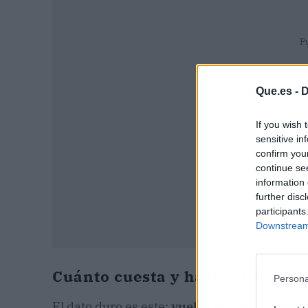
P
Que.es -
D
If you wish 
sensitive in
confirm you
continue se
information 
further disc
participants
Downstream 
Cuánto cuesta y hasta cuándo 
Persona
El dato duro es este:
vuelos de ida y vuelta