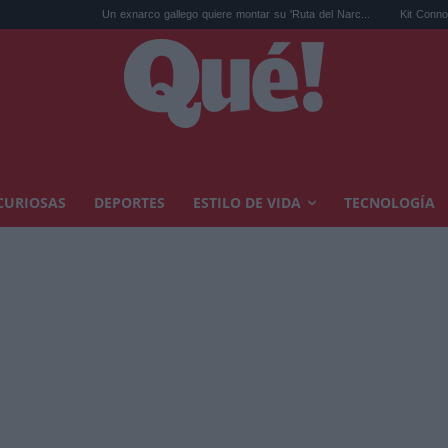
Un exnarco gallego quiere montar su 'Ruta del Narc...
Kit Connor será Cíclope
CURIOSAS
DEPORTES
ESTILO DE VIDA
TECNOLOGÍA