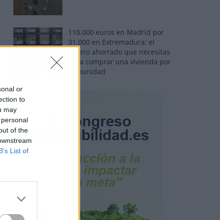
110.000 euros en Madrid por
31.000 en Extremadura: el
dinero ahorrado que necesitas
para comprar una vivienda por
comunidad
sonal or
ection to
ou may
 personal
out of the
 downstream
B’s List of