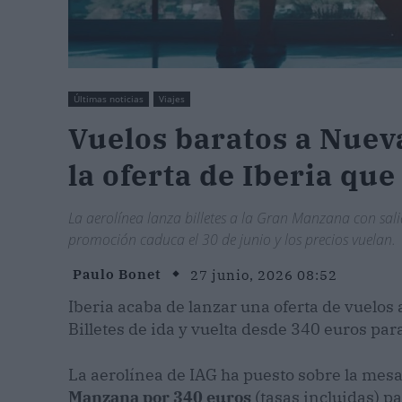
Últimas noticias
Viajes
Vuelos baratos a Nuev
la oferta de Iberia que
La aerolínea lanza billetes a la Gran Manzana con sali
promoción caduca el 30 de junio y los precios vuelan.
Paulo Bonet
27 junio, 2026 08:52
Iberia acaba de lanzar una oferta de vuelos
Billetes de ida y vuelta desde 340 euros par
La aerolínea de IAG ha puesto sobre la mesa 
Manzana por 340 euros
(tasas incluidas) pa