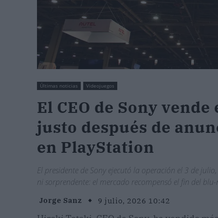
Últimas noticias
Videojuegos
El CEO de Sony vende e
justo después de anunci
en PlayStation
El presidente de Sony ejecutó la operación el 3 de juli
ni sorprendente: el mercado recompensó el fin del blu
Jorge Sanz
9 julio, 2026 10:42