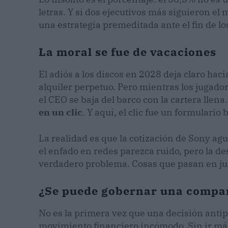
letras. Y si dos ejecutivos más siguieron el 
una estrategia premeditada ante el fin de lo
La moral se fue de vacaciones
El adiós a los discos en 2028 deja claro hac
alquiler perpetuo. Pero mientras los jugad
el CEO se baja del barco con la cartera llena
en un clic
. Y aquí, el clic fue un formulario b
La realidad es que la cotización de Sony agu
el enfado en redes parezca ruido, pero la de
verdadero problema. ​​Cosas que pasan en jul
¿Se puede gobernar una compañí
No es la primera vez que una decisión anti
movimiento financiero incómodo. Sin ir más l