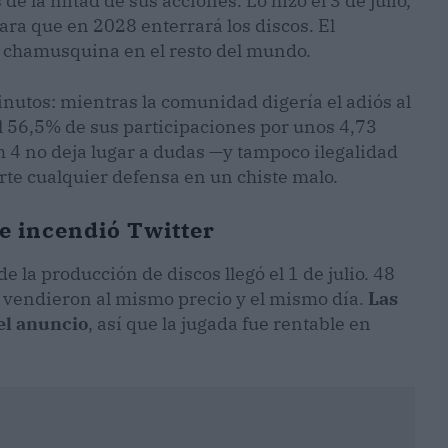
e la mitad de sus acciones. Lo hizo el 3 de julio,
ra que en 2028 enterrará los discos. El
a chamusquina en el resto del mundo.
inutos: mientras la comunidad digería el adiós al
el 56,5% de sus participaciones por unos 4,73
m 4 no deja lugar a dudas —y tampoco ilegalidad
rte cualquier defensa en un chiste malo.
ue incendió Twitter
 la producción de discos llegó el 1 de julio. 48
s vendieron al mismo precio y el mismo día.
Las
 el anuncio
, así que la jugada fue rentable en