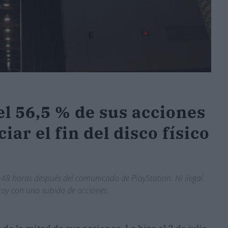
l 56,5 % de sus acciones
ar el fin del disco físico
o, 48 horas después del comunicado de PlayStation. Ni ilegal
-ray con una subida de acciones.