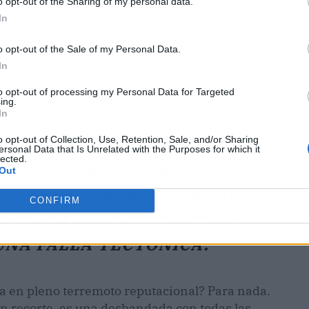
o opt-out of the Sharing of my personal data.
In
o opt-out of the Sale of my Personal Data.
In
 en esta clase de movimientos corporativos, pero
ro de la ley: la información ya era pública, y la
to opt-out of processing my Personal Data for Targeted
ing.
tes del anuncio, estaríamos hablando de otra
In
o opt-out of Collection, Use, Retention, Sale, and/or Sharing
ersonal Data that Is Unrelated with the Purposes for which it
lected.
 NADA ILEGAL, PERO HA
Out
IA COMUNIDAD SOSPECHE
CONFIRM
NTRE LA DIRECTIVA Y LOS
UNA FALLA TECTÓNICA.
ja en pleno terremoto reputacional? Para nada.
 un recorte, es una desbandada con todas las