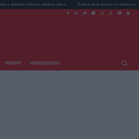
 síntomas idénticos que a...
El precio de la vivienda en Valencia sube a 3.485 ...
TIEMPO
VIDEOJUEGOS