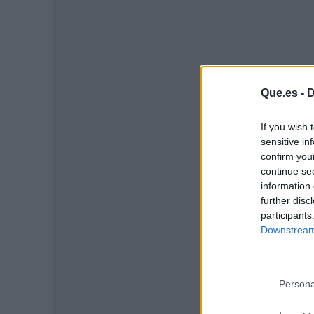
Que.es -
D
If you wish 
sensitive in
confirm you
P
continue se
information 
further disc
participants
Downstream 
Persona