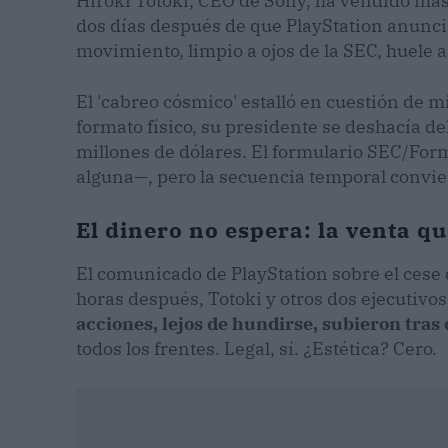
Hiroki Totoki, CEO de Sony, ha vendido más d
dos días después de que PlayStation anuncia
movimiento, limpio a ojos de la SEC, huele 
El 'cabreo cósmico' estalló en cuestión de m
formato físico, su presidente se deshacía d
millones de dólares. El formulario SEC/For
alguna—, pero la secuencia temporal convie
El dinero no espera: la venta q
El comunicado de PlayStation sobre el cese de
horas después, Totoki y otros dos ejecutivo
acciones, lejos de hundirse, subieron tras
todos los frentes. Legal, sí. ¿Estética? Cero.