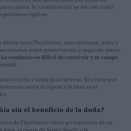
mismo guion, la 'coordinación' se lee casi como
s polímeros ópticos.
ia dónde mira PlayStation: suscripciones, nube y
ores debaten sobre preservación y segunda mano,
.
La confianza es difícil de construir y se rompe
ursátil.
antó el tirón y hasta ganó terreno. Eso hace que
sconexión entre la cúpula y la base es el
io.
a sin el beneficio de la duda?
pática de PlayStation viene acompañada de un
ejos, el cierre de Japan Studio o la