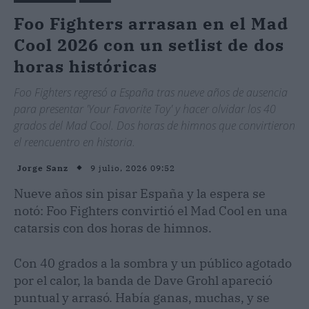
Foo Fighters arrasan en el Mad
Cool 2026 con un setlist de dos
horas históricas
Foo Fighters regresó a España tras nueve años de ausencia
para presentar 'Your Favorite Toy' y hacer olvidar los 40
grados del Mad Cool. Dos horas de himnos que convirtieron
el reencuentro en historia.
9 julio, 2026 09:52
Jorge Sanz
Nueve años sin pisar España y la espera se
notó: Foo Fighters convirtió el Mad Cool en una
catarsis con dos horas de himnos.
Con 40 grados a la sombra y un público agotado
por el calor, la banda de Dave Grohl apareció
puntual y arrasó. Había ganas, muchas, y se