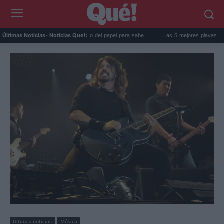
a goma de la nevera: el truco del papel para sabe...
Las 5 mejores playas de Forment
Últimas Noticias
- Noticias Que!:
Últimas noticias
Música