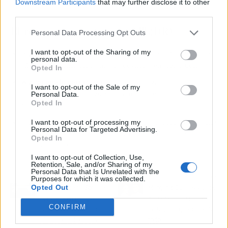
Downstream Participants
that may further disclose it to other
third parties.
El resumen para vagos (TL;DR)
Personal Data Processing Opt Outs
I want to opt-out of the Sharing of my
🎯
¿Qué ha pasado?
Foo Fighters regresó a España tras nueve
personal data.
años con un concierto de más de dos horas en el Mad Cool.
Opted In
🔥
¿Por qué importa?
Demostraron que siguen siendo una
I want to opt-out of the Sale of my
máquina en directo, mezclando himnos eternos con su nuevo
Personal Data.
Opted In
disco.
I want to opt-out of processing my
🤔
¿Nos afecta o es solo un meme?
Si eres del rock, es una cita
Personal Data for Targeted Advertising.
obligada; si no, al menos envidia la capacidad de Grohl para
Opted In
sudar y no desafinar.
I want to opt-out of Collection, Use,
Retention, Sale, and/or Sharing of my
Personal Data that Is Unrelated with the
Artículo anterior
Artículo siguiente
Purposes for which it was collected.
Opted Out
El Museo Reina Sofía se
Margaret Qualley y Jack
convierte en refugio
Antonoff: la señal en
CONFIRM
climático este verano:
Instagram que lo delata
aire acondicionado y
todo