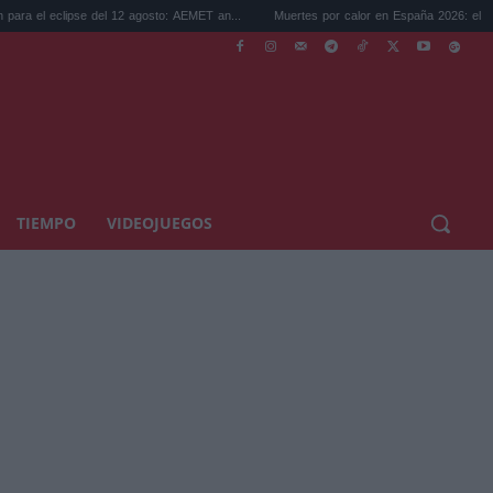
ipse del 12 agosto: AEMET an...
Muertes por calor en España 2026: el verano más ca.
TIEMPO
VIDEOJUEGOS