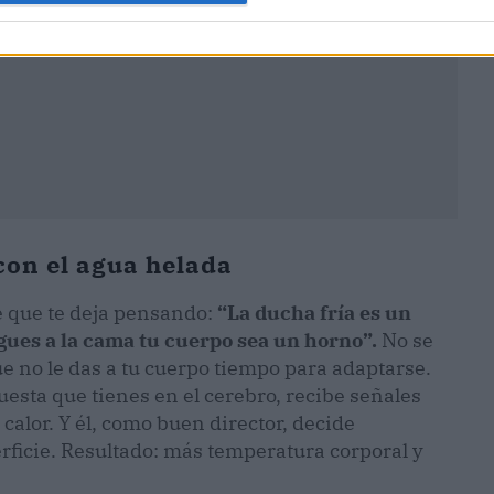
 con el agua helada
e que te deja pensando:
“La ducha fría es un
gues a la cama tu cuerpo sea un horno”.
No se
que no le das a tu cuerpo tiempo para adaptarse.
esta que tienes en el cerebro, recibe señales
calor. Y él, como buen director, decide
icie. Resultado: más temperatura corporal y