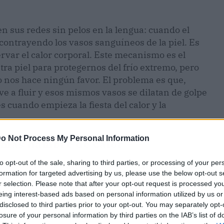
en sus redes sin pelos en la lengua: cuando el
contrayendo los vasos sanguíneos de la piel. Es
var el calor corporal. Este mecanismo es el
ra piel para protegernos del frío extremo, pero
 nos hace ningún favor. El problema es que,
lve a fluir y esos mismos vasos se dilatan de golpe
s cuando empieza la fiesta del calor y la
o Not Process My Personal Information
 más hambre de calor
to opt-out of the sale, sharing to third parties, or processing of your per
egulado. De primeras, el frío corta el circuito;
formation for targeted advertising by us, please use the below opt-out s
 Pero a los diez minutos,
tu cuerpo detecta que la
r selection. Please note that after your opt-out request is processed y
no y reacciona abriendo las compuertas de par
eing interest-based ads based on personal information utilized by us or
circulación se acelera y, como resultado, acabas
disclosed to third parties prior to your opt-out. You may separately opt-
agua. No es casualidad: es pura fisiología, y la
losure of your personal information by third parties on the IAB’s list of