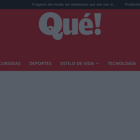
6 lugares del mundo tan misteriosos que aún nos si...
Predicción para el ecl
CURIOSAS
DEPORTES
ESTILO DE VIDA
TECNOLOGÍA