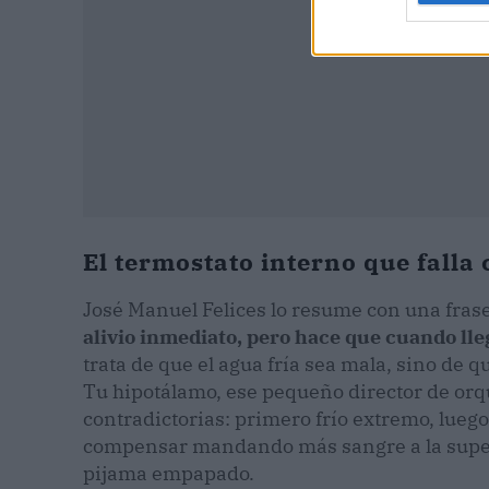
El termostato interno que falla
José Manuel Felices lo resume con una fras
alivio inmediato, pero hace que cuando lle
trata de que el agua fría sea mala, sino de 
Tu hipotálamo, ese pequeño director de orqu
contradictorias: primero frío extremo, luego 
compensar mandando más sangre a la superf
pijama empapado.