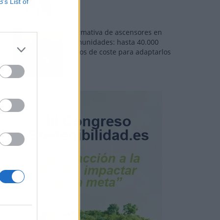
B’s List of
Normativa de ascensores en
comunidades: hasta 40.000
euros de coste para adaptarlos