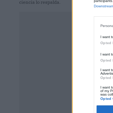
participants
ciencia lo respalda.
Downstream 
Persona
I want t
Opted 
I want t
Opted 
I want 
Advertis
Opted 
I want t
P
of my P
was col
Opted 