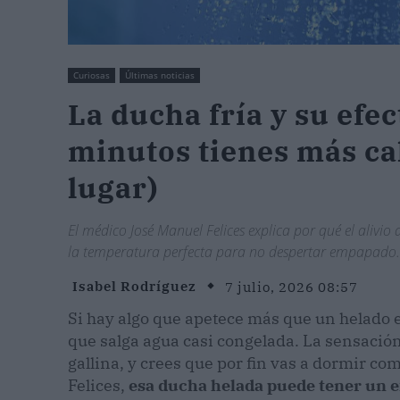
Curiosas
Últimas noticias
La ducha fría y su efec
minutos tienes más cal
lugar)
El médico José Manuel Felices explica por qué el aliv
la temperatura perfecta para no despertar empapado.
Isabel Rodríguez
7 julio, 2026 08:57
Si hay algo que apetece más que un helado e
que salga agua casi congelada. La sensación 
gallina, y crees que por fin vas a dormir c
Felices,
esa ducha helada puede tener un e