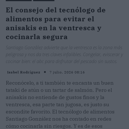
El consejo del tecnólogo de
alimentos para evitar el
anisakis en la ventresca y
cocinarla segura
Santiago González advierte que la ventresca es la zona más
peligrosa y nos da tres claves infalibles. Congelar, eviscerar y
cocinar bien: el abc para disfrutar del pescado sin sustos.
7 julio, 2026 08:16
Isabel Rodríguez
Reconócelo, a ti también te encanta un buen
tataki de atún o un tartar de salmón. Pero el
anisakis no entiende de gustos finos y la
ventresca, esa parte tan jugosa, es justo su
escondite favorito. El tecnólogo de alimentos
Santiago González nos ha contado en redes
cómo cocinarla sin riesgos. Y es de esos