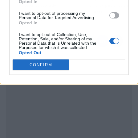
Opted In
esperada vuelta de
evitarlos para un verano
Woody, Buzz y los
refrescante
I want to opt-out of processing my
Personal Data for Targeted Advertising.
nuevos juguetes
Opted In
I want to opt-out of Collection, Use,
Retention, Sale, and/or Sharing of my
Personal Data that Is Unrelated with the
Purposes for which it was collected.
Opted Out
CONFIRM