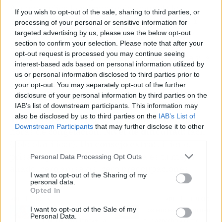
Así que aplica la misma regla: congela los
If you wish to opt-out of the sale, sharing to third parties, or
boquerones 48 horas antes de prepararlos. Y
processing of your personal or sensitive information for
cuando compres ventresca fresca, ya sea de
targeted advertising by us, please use the below opt-out
section to confirm your selection. Please note that after your
atún, bonito o cualquier pescado graso, los
opt-out request is processed you may continue seeing
consejos de González te van a salvar la cena y la
interest-based ads based on personal information utilized by
salud
.
us or personal information disclosed to third parties prior to
your opt-out. You may separately opt-out of the further
💡 El truco del almendruco
disclosure of your personal information by third parties on the
IAB’s list of downstream participants. This information may
also be disclosed by us to third parties on the
IAB’s List of
Tiempo total:
0 minutos de cocina, pero 48
Downstream Participants
that may further disclose it to other
horas de congelación.
Nivel de dificultad:
fácil
third parties.
(solo planificar).
Un consejo extra:
si tienes
prisa, el pescado de piscifactoría es tu mejor
Personal Data Processing Opt Outs
aliado; cero anisakis, cero preocupaciones.
I want to opt-out of the Sharing of my
personal data.
Opted In
Artículo anterior
Artículo siguiente
I want to opt-out of the Sale of my
Toy Story 5 ya está
Los errores que arruinan
Personal Data.
disponible en Disney+: la
tu gazpacho y cómo