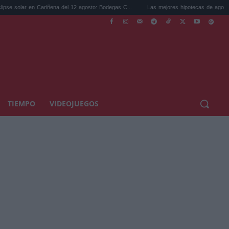
ariñena del 12 agosto: Bodegas C...
Las mejores hipotecas de agosto: el TAE más co
TIEMPO
VIDEOJUEGOS