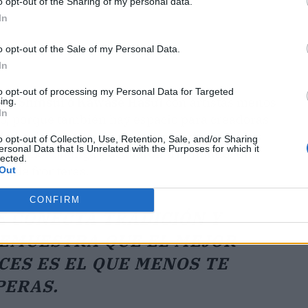
o opt-out of the Sharing of my personal data.
In
o opt-out of the Sale of my Personal Data.
In
to opt-out of processing my Personal Data for Targeted
Itō Shinsui o Kawase Hasui
con artistas menos
ing.
In
jo, porque también hay espacio para creadoras
 Hyde, dos mujeres que hace más de cien años
o opt-out of Collection, Use, Retention, Sale, and/or Sharing
ersonal Data that Is Unrelated with the Purposes for which it
ca del mokuhanga y acabaron triunfando. Un
lected.
de de fronteras.
Out
CONFIRM
E CONECTA TRADICIÓN Y
DEMUESTRA QUE EL MEJOR
CES ES EL QUE MENOS TE
PERAS.