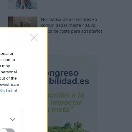
Normativa de ascensores en
comunidades: hasta 40.000
euros de coste para adaptarlos
sonal or
ection to
ou may
 personal
out of the
 downstream
B’s List of