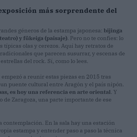
a exposición más sorprendente del
 grandes géneros de la estampa japonesa:
bijinga
eatro) y fūkeiga (paisaje)
. Pero no te confíes: lo
 típicas olas y cerezos. Aquí hay retratos de
tradicionales que parecen susurrar, y escenas de
strellas del rock. Sí, como lo lees.
e empezó a reunir estas piezas en 2015 tras
 un puente cultural entre Aragón y el país nipón.
as, es hoy una referencia en arte oriental
. Y
eo de Zaragoza, una parte importante de ese
a contemplación. En la sala hay una estación
ropia estampa y entender paso a paso la técnica