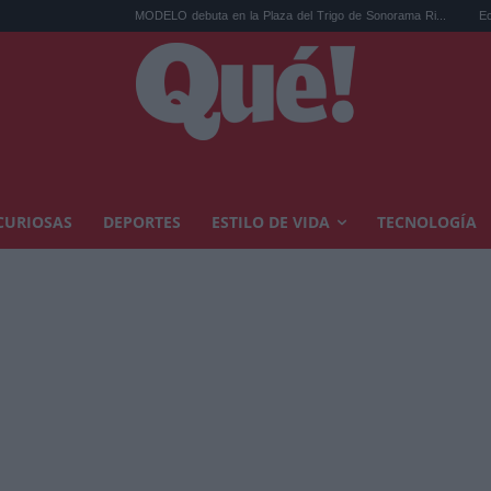
MODELO debuta en la Plaza del Trigo de Sonorama Ri...
Eclipse solar en C
CURIOSAS
DEPORTES
ESTILO DE VIDA
TECNOLOGÍA