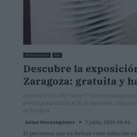
Últimas noticias
Arte
Descubre la exposició
Zaragoza: gratuita y h
La muestra 'SUSUME!' reúne 77 obras de estampa jap
entrada gratuita hasta el 20 de septiembre. Una oport
de Zaragoza.
Jaime Hernangómez
7 julio, 2026 08:05
Si pensabas que ya habías visto todas las e