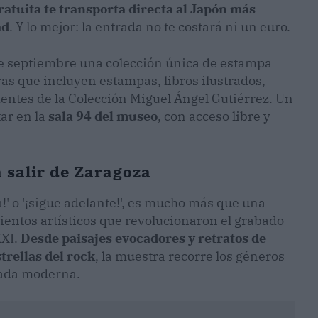
atuita te transporta directa al Japón más
ad
. Y lo mejor: la entrada no te costará ni un euro.
de septiembre una colección única de estampa
as que incluyen estampas, libros ilustrados,
dentes de la Colección Miguel Ángel Gutiérrez. Un
tar en la
sala 94 del museo
, con acceso libre y
n salir de Zaragoza
!' o '¡sigue adelante!', es mucho más que una
entos artísticos que revolucionaron el grabado
XXI.
Desde paisajes evocadores y retratos de
trellas del rock
, la muestra recorre los géneros
rada moderna.