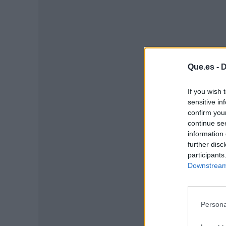
Que.es -
D
If you wish 
sensitive in
confirm you
continue se
information 
P
further disc
participants
Downstream 
Persona