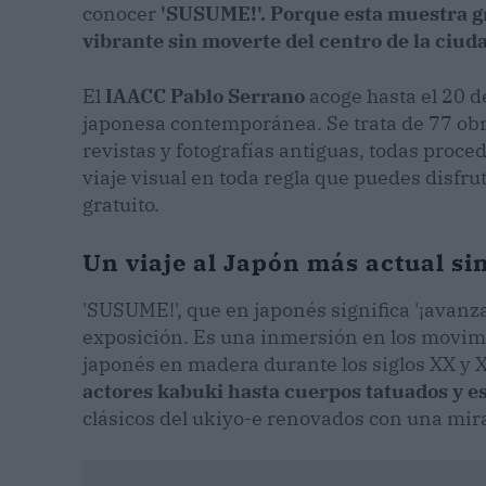
conocer
'SUSUME!'. Porque esta muestra gr
vibrante sin moverte del centro de la ciud
El
IAACC Pablo Serrano
acoge hasta el 20 
japonesa contemporánea. Se trata de 77 obr
revistas y fotografías antiguas, todas proce
viaje visual en toda regla que puedes disfru
gratuito.
Un viaje al Japón más actual si
'SUSUME!', que en japonés significa '¡avanza
exposición. Es una inmersión en los movimi
japonés en madera durante los siglos XX y 
actores kabuki hasta cuerpos tatuados y es
clásicos del ukiyo-e renovados con una mi