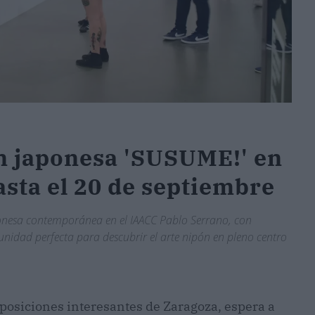
n japonesa 'SUSUME!' en
asta el 20 de septiembre
onesa contemporánea en el IAACC Pablo Serrano, con
unidad perfecta para descubrir el arte nipón en pleno centro
xposiciones interesantes de Zaragoza, espera a