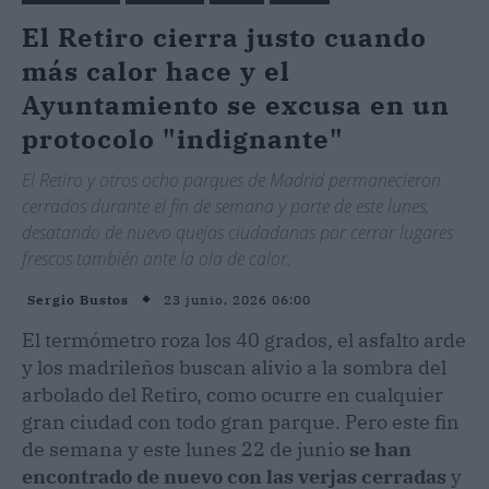
El Retiro cierra justo cuando
más calor hace y el
Ayuntamiento se excusa en un
protocolo "indignante"
El Retiro y otros ocho parques de Madrid permanecieron
cerrados durante el fin de semana y parte de este lunes,
desatando de nuevo quejas ciudadanas por cerrar lugares
frescos también ante la ola de calor.
23 junio, 2026 06:00
Sergio Bustos
El termómetro roza los 40 grados, el asfalto arde
y los madrileños buscan alivio a la sombra del
arbolado del Retiro, como ocurre en cualquier
gran ciudad con todo gran parque. Pero este fin
de semana y este lunes 22 de junio
se han
encontrado de nuevo con las verjas cerradas
y