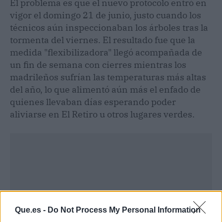
El problema es que el nuevo protocolo entró en
vigor el domingo 21 de junio, justo cuando los
técnicos aún inspeccionaban los árboles tras la
tormenta del viernes. El resultado fue que la
medida "flexibilizadora" llegó acompañada de
un fin de semana con cierres mientras los
madrileños sufrían las temperaturas más altas
del año, lo que alimentó aún más el enfado de
quienes llevaban días esperando poder
aliviarse en El Retiro u otros lugares verdes.
Que.es -
Do Not Process My Personal Information