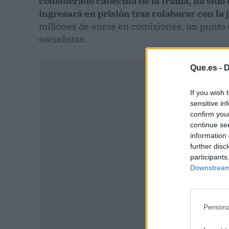
considerado cabecilla de la trama, ha sido
ingresará en prisión tras colaborar con la 
millones de euros en comisiones, un punto 
socialistas.
Que.es -
D
If you wish 
sensitive in
confirm you
continue se
information 
further disc
participants
Downstream 
Persona
P