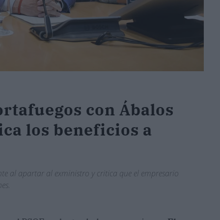
ortafuegos con Ábalos
ica los beneficios a
te al apartar al exministro y critica que el empresario
nes.