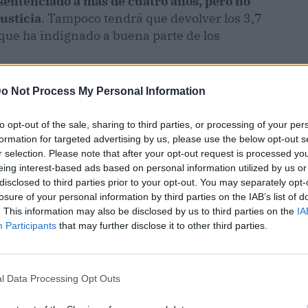
 sentenciado a más de cuatro años, pero no
justicia
. Tampoco tendrá que devolver los 3,7
que ha indignado a buena parte de los
o Not Process My Personal Information
to opt-out of the sale, sharing to third parties, or processing of your per
formation for targeted advertising by us, please use the below opt-out s
r selection. Please note that after your opt-out request is processed y
eing interest-based ads based on personal information utilized by us or
disclosed to third parties prior to your opt-out. You may separately opt-
losure of your personal information by third parties on the IAB’s list of
. This information may also be disclosed by us to third parties on the
IA
Participants
that may further disclose it to other third parties.
l Data Processing Opt Outs
ublicidad