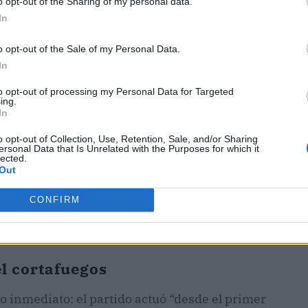
o opt-out of the Sharing of my personal data.
In
o opt-out of the Sale of my Personal Data.
In
to opt-out of processing my Personal Data for Targeted
ing.
In
o opt-out of Collection, Use, Retention, Sale, and/or Sharing
ersonal Data that Is Unrelated with the Purposes for which it
lected.
Out
n escándalo que ha salpicado al
Gobierno
durante
CONFIRM
dro Sánchez aparece en el fallo, a pesar de
 trama sin aportar pruebas
.
el cortafuegos
o inmediato: el partido actuó “desde el primer