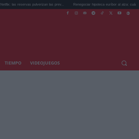
vas pulverizan las prev...
Renegociar hipoteca euríbor al alza: cuánto puedes...
TIEMPO
VIDEOJUEGOS