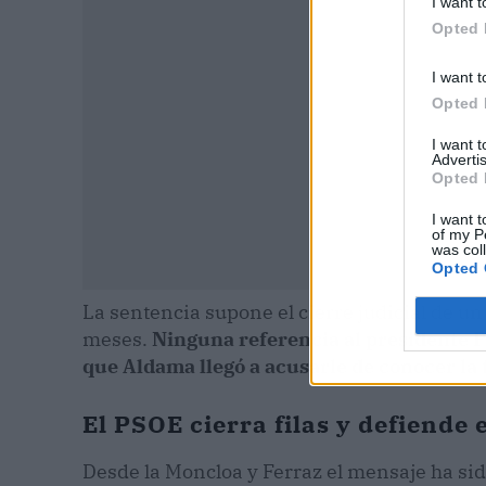
I want t
Opted 
I want t
Opted 
I want 
Advertis
Opted 
I want t
of my P
was col
Opted 
La sentencia supone el cierre judicial de u
meses.
Ninguna referencia al presidente Pe
que Aldama llegó a acusarle de conocer la
El PSOE cierra filas y defiende 
Desde la Moncloa y Ferraz el mensaje ha sid