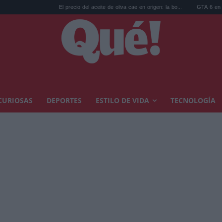
El precio del aceite de oliva cae en origen: la bo...
GTA 6 en Netflix: las reser
CURIOSAS
DEPORTES
ESTILO DE VIDA
TECNOLOGÍA