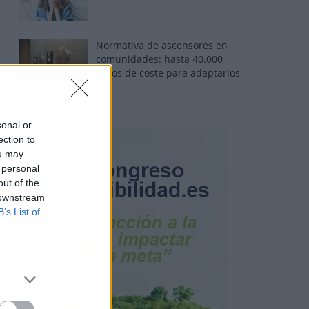
Normativa de ascensores en
comunidades: hasta 40.000
euros de coste para adaptarlos
sonal or
ection to
ou may
 personal
out of the
 downstream
B’s List of