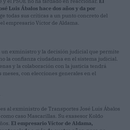
me y el PSOE no ha tardado en reaccionar.
El
José Luis Ábalos hace dos años y da por
ge todas sus críticas a un punto concreto del
or el empresario Víctor de Aldama.
un exministro y la decisión judicial que permite
eno la confianza ciudadana en el sistema judicial.
enas y la colaboración con la justicia tendrá
os meses, con elecciones generales en el
y
s al exministro de Transportes José Luis Ábalos
o como caso Mascarillas. Su exasesor Koldo
años.
El empresario Víctor de Aldama,