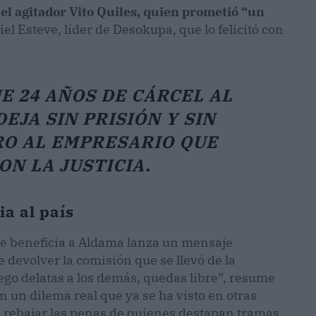
 el agitador Vito Quiles, quien prometió “un
iel Esteve, líder de Desokupa, que lo felicitó con
E 24 AÑOS DE CÁRCEL AL
EJA SIN PRISIÓN Y SIN
RO AL EMPRESARIO QUE
N LA JUSTICIA.
a al país
 que beneficia a Aldama lanza un mensaje
e devolver la comisión que se llevó de la
uego delatas a los demás, quedas libre”, resume
en un dilema real que ya se ha visto en otras
de rebajar las penas de quienes destapan tramas,