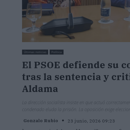
Últimas noticias
Política
El PSOE defiende su c
tras la sentencia y crit
Aldama
La dirección socialista insiste en que actuó correctamen
condenado eluda la prisión. La oposición exige eleccio
Gonzalo Rubio
23 junio, 2026 09:23