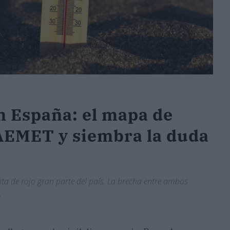
en España: el mapa de
AEMET y siembra la duda
ta de rojo gran parte del país. La brecha entre ambos
.