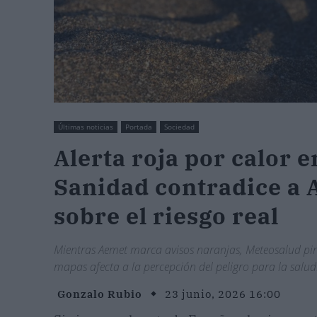
Últimas noticias
Portada
Sociedad
Alerta roja por calor 
Sanidad contradice a 
sobre el riesgo real
Mientras Aemet marca avisos naranjas, Meteosalud pin
mapas afecta a la percepción del peligro para la salud
Gonzalo Rubio
23 junio, 2026 16:00