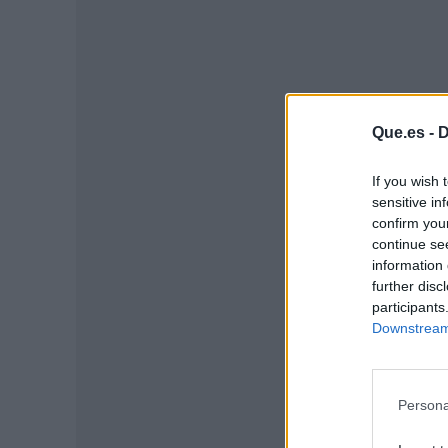
Que.es -
D
If you wish 
sensitive in
confirm you
continue se
information 
further disc
P
participants
Downstream 
Persona