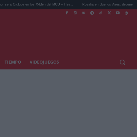
e en los X-Men del MCU y Hea...
Rosalía en Buenos Aires: detiene el tráfico y se s...
TIEMPO
VIDEOJUEGOS