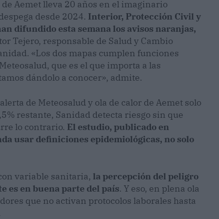
 de Aemet lleva 20 años en el imaginario
 despega desde 2024.
Interior, Protección Civil y
an difundido esta semana los avisos naranjas,
tor Tejero, responsable de Salud y Cambio
 Sanidad. «Los dos mapas cumplen funciones
Meteosalud, que es el que importa a las
stamos dándolo a conocer», admite.
 alerta de Meteosalud y ola de calor de Aemet solo
2,5% restante, Sanidad detecta riesgo sin que
re lo contrario.
El estudio, publicado en
a usar definiciones epidemiológicas, no solo
con variable sanitaria,
la percepción del peligro
e es en buena parte del país
. Y eso, en plena ola
adores que no activan protocolos laborales hasta
.