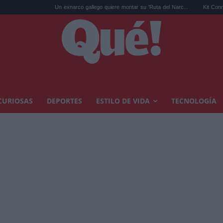
Un exnarco gallego quiere montar su 'Ruta del Narc...
Kit Connor será Cíclop
CURIOSAS
DEPORTES
ESTILO DE VIDA
TECNOLOGÍA