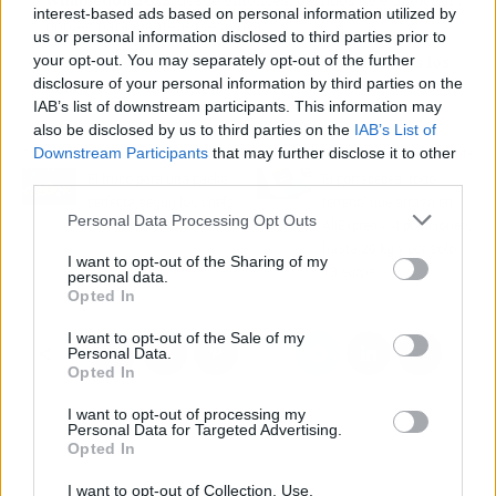
Wimbledon 2022
; desde entonces, partidos de exhibición y
interest-based ads based on personal information utilized by
dobles para mantenerse activa.
us or personal information disclosed to third parties prior to
your opt-out. You may separately opt-out of the further
👀
Murray cuenta que ella “lo echa de menos todos los
disclosure of your personal information by third parties on the
días”.
Nosotros también.
IAB’s list of downstream participants. This information may
also be disclosed by us to third parties on the
IAB’s List of
Downstream Participants
that may further disclose it to other
Artículo anterior
Artículo siguiente
third parties.
El truco para una paella
El portabebés 'todo
perfecta según los chefs:
terreno' que arrasa en
Personal Data Processing Opt Outs
enfriar el fondo
AliExpress: 4 posiciones,
hasta 20 kg y por solo
I want to opt-out of the Sharing of my
13 euros
personal data.
Opted In
I want to opt-out of the Sale of my
Personal Data.
Opted In
I want to opt-out of processing my
Personal Data for Targeted Advertising.
Opted In
I want to opt-out of Collection, Use,