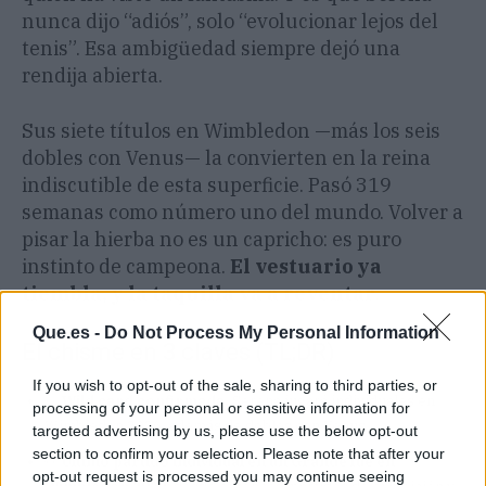
nunca dijo “adiós”, solo “evolucionar lejos del
tenis”. Esa ambigüedad siempre dejó una
rendija abierta.
Sus siete títulos en Wimbledon —más los seis
dobles con Venus— la convierten en la reina
indiscutible de esta superficie. Pasó 319
semanas como número uno del mundo. Volver a
pisar la hierba no es un capricho: es puro
instinto de campeona.
El vestuario ya
tiembla, y la taquilla va a reventar
.
Que.es -
Do Not Process My Personal Information
El chisme en 3 claves (TL;DR)
If you wish to opt-out of the sale, sharing to third parties, or
👀
Wild card confirmada.
Serena jugará individuales en
processing of your personal or sensitive information for
Wimbledon 2026, además de dobles con Venus.
targeted advertising by us, please use the below opt-out
section to confirm your selection. Please note that after your
👀
Último partido individual en un Grande fue en
opt-out request is processed you may continue seeing