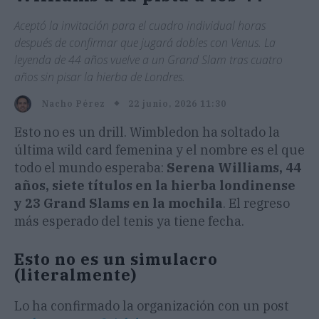
Aceptó la invitación para el cuadro individual horas
después de confirmar que jugará dobles con Venus. La
leyenda de 44 años vuelve a un Grand Slam tras cuatro
años sin pisar la hierba de Londres.
22 junio, 2026 11:30
Nacho Pérez
Esto no es un drill. Wimbledon ha soltado la
última wild card femenina y el nombre es el que
todo el mundo esperaba:
Serena Williams, 44
años, siete títulos en la hierba londinense
y 23 Grand Slams en la mochila
. El regreso
más esperado del tenis ya tiene fecha.
Esto no es un simulacro
(literalmente)
Lo ha confirmado la organización con un post