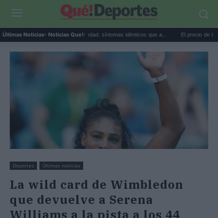
..
Calor extremo y ansiedad: síntomas idénticos que a...
El precio de la viviend
Últimas Noticias
- Noticias Que!:
Deportes
Últimas noticias
La wild card de Wimbledon
que devuelve a Serena
Williams a la pista a los 44