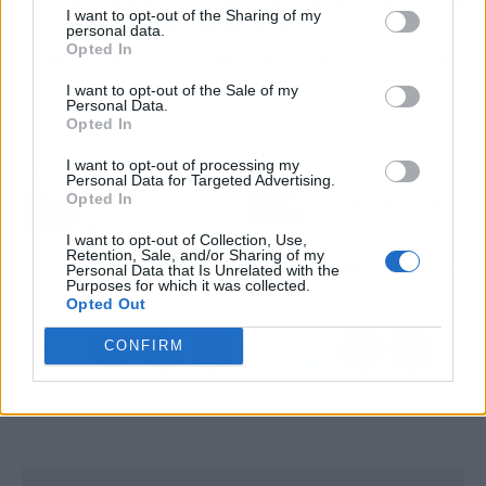
siendo el rival a batir, y cualquier movimiento del tricampeón
I want to opt-out of the Sharing of my
podría dejar a Russell sin asiento en Mercedes.
personal data.
Opted In
📲 La presión crece en Mercedes:
Wolff tiene que decidir
entre la lealtad a Russell y la cruda realidad del rendimiento.
I want to opt-out of the Sale of my
Personal Data.
El mundial de constructores y la paciencia están en juego.
Opted In
I want to opt-out of processing my
Artículo anterior
Artículo siguiente
Personal Data for Targeted Advertising.
Opted In
Los 5 lugares
Starlink se pone seria
abandonados más
con la piratería: avisos a
I want to opt-out of Collection, Use,
llamativos del mundo
los usuarios y posible
Retention, Sale, and/or Sharing of my
Personal Data that Is Unrelated with the
cancelación del servicio
Purposes for which it was collected.
Opted Out
CONFIRM