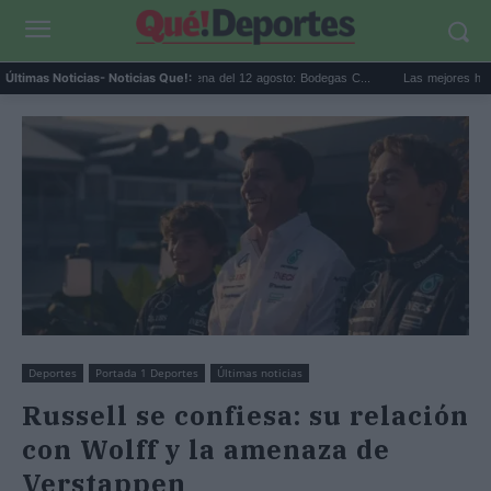
Eclipse solar en Cariñena del 12 agosto: Bodegas C...
Las mejores hipotecas d
Últimas Noticias
- Noticias Que!:
Deportes
Portada 1 Deportes
Últimas noticias
Russell se confiesa: su relación
con Wolff y la amenaza de
Verstappen