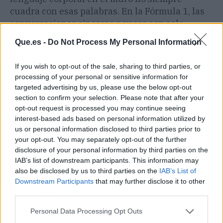
cuadra con esas palabras. En la Fórmula 1, las
conversaciones sinceras a veces son solo
preludio de un despido.
Que.es -
Do Not Process My Personal Information
Lo que viene por delante son carreras clave,
If you wish to opt-out of the sale, sharing to third parties, or
como Silverstone, donde la presión del público
processing of your personal or sensitive information for
puede ser tanto un empujón como un lastre.
targeted advertising by us, please use the below opt-out
Russell necesita resultados ya, y
Wolff tendrá
section to confirm your selection. Please note that after your
opt-out request is processed you may continue seeing
que decidir si la lealtad pesa más que la
interest-based ads based on personal information utilized by
velocidad
.
us or personal information disclosed to third parties prior to
your opt-out. You may separately opt-out of the further
El chisme en 3 claves (TL;DR)
disclosure of your personal information by third parties on the
IAB’s list of downstream participants. This information may
also be disclosed by us to third parties on the
IAB’s List of
👀 Russell se ha destapado:
Ha hablado sin tapujos de su
Downstream Participants
that may further disclose it to other
relación íntima con Toto Wolff y de cómo la irrupción de
third parties.
Antonelli le está pasando factura.
Personal Data Processing Opt Outs
🔥 Verstappen amenaza con todo:
El neerlandés sigue