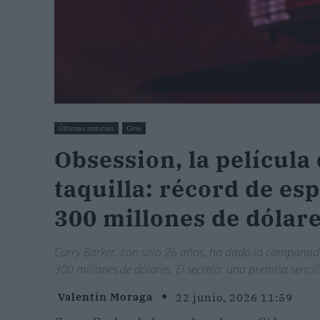
Últimas noticias
Cine
Obsession, la película
taquilla: récord de es
300 millones de dólar
Curry Barker, con solo 26 años, ha dado la campanada
300 millones de dólares. El secreto: una premisa sencil
Valentín Moraga
22 junio, 2026 11:59