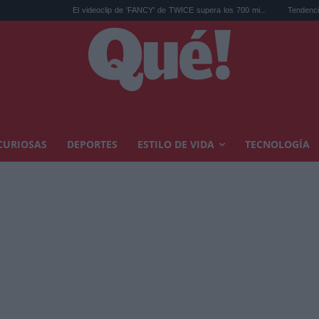
El videoclip de 'FANCY' de TWICE supera los 700 mi...
Tendencias decoración ot
CURIOSAS
DEPORTES
ESTILO DE VIDA
TECNOLOGÍA