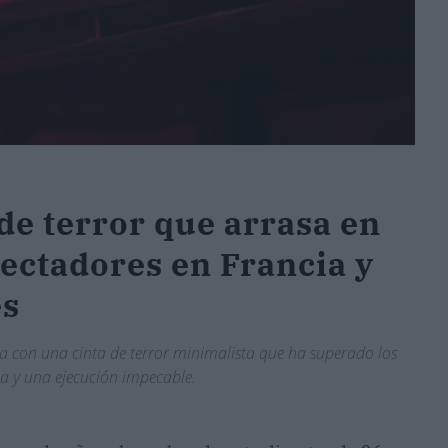
 de terror que arrasa en
pectadores en Francia y
es
 con una cinta de terror minimalista que ha superado los
la y una ejecución impecable.