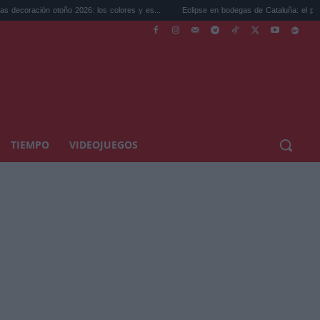
oño 2026: los colores y es...
Eclipse en bodegas de Cataluña: el plan perfecto p...
TIEMPO
VIDEOJUEGOS