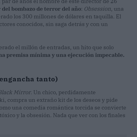
n par de años el nombre de este director de 26
r del bombazo de terror del año
:
Obsession
, una
ado los 300 millones de dólares en taquilla. El
actores conocidos, sin saga detrás y con un
ado el millón de entradas, un hito que solo
na premisa mínima y una ejecución impecable.
 engancha tanto)
Black Mirror
. Un chico, perdidamente
, compra un extraño kit de los deseos y pide
como una comedia romántica torcida se convierte
óxico y la obsesión. Nada que ver con los finales