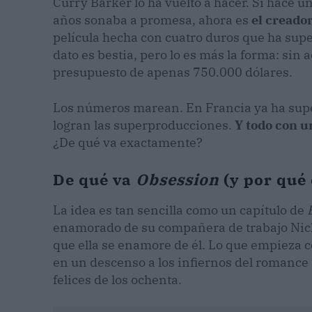
Curry Barker lo ha vuelto a hacer. Si hace u
años sonaba a promesa, ahora es
el creado
película hecha con cuatro duros que ha super
dato es bestia, pero lo es más la forma: sin 
presupuesto de apenas 750.000 dólares.
Los números marean. En Francia ya ha super
logran las superproducciones.
Y todo con u
¿De qué va exactamente?
De qué va
Obsession
(y por qué
La idea es tan sencilla como un capítulo de
enamorado de su compañera de trabajo Nicki
que ella se enamore de él. Lo que empieza 
en un descenso a los infiernos del romance t
felices de los ochenta.