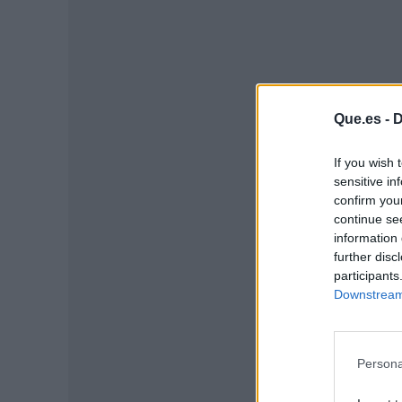
Que.es -
D
If you wish 
sensitive in
confirm you
continue se
information 
further disc
P
participants
Downstream 
Persona