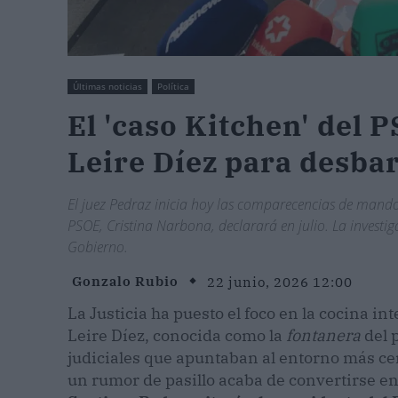
Últimas noticias
Política
El 'caso Kitchen' del 
Leire Díez para desbar
El juez Pedraz inicia hoy las comparecencias de mando
PSOE, Cristina Narbona, declarará en julio. La investig
Gobierno.
Gonzalo Rubio
22 junio, 2026 12:00
La Justicia ha puesto el foco en la cocina i
Leire Díez, conocida como la
fontanera
del p
judiciales que apuntaban al entorno más c
un rumor de pasillo acaba de convertirse 