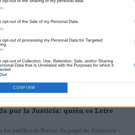
o opt-out of the Sharing of my personal data.
In
o opt-out of the Sale of my Personal Data.
In
to opt-out of processing my Personal Data for Targeted
ing.
In
o opt-out of Collection, Use, Retention, Sale, and/or Sharing
 revela la profundidad de la sospecha. Los
ersonal Data that Is Unrelated with the Purposes for which it
lected.
lizó su influencia interna para entorpecer
Out
ve de la actual mayoría de gobierno.
El propio
a
a su figura: la califica de militante a la que se
CONFIRM
os tuvieran cobertura orgánica.
a por la Justicia: quién es Leire
los pasillos de Ferraz. Su papel de
fontanera
—