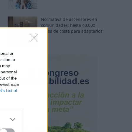
Normativa de ascensores en
comunidades: hasta 40.000
euros de coste para adaptarlos
sonal or
ection to
ou may
 personal
out of the
 downstream
B’s List of