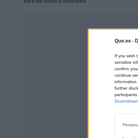
toca de lleno a Sánchez
.
Que.es -
D
If you wish 
sensitive in
confirm you
continue se
information 
further disc
participants
Downstream 
P
Persona