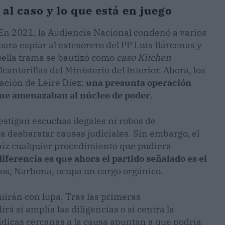
l caso y lo que está en juego
. En 2021, la Audiencia Nacional condenó a varios
para espiar al extesorero del PP Luis Bárcenas y
ella trama se bautizó como
caso Kitchen
—
cantarillas del Ministerio del Interior. Ahora, los
ación de Leire Díez:
una presunta operación
que amenazaban al núcleo de poder
.
estigan escuchas ilegales ni robos de
 desbaratar causas judiciales. Sin embargo, el
raíz cualquier procedimiento que pudiera
diferencia es que ahora el partido señalado es el
ados, Narbona, ocupa un cargo orgánico.
uirán con lupa. Tras las primeras
á si amplía las diligencias o si centra la
rídicas cercanas a la causa apuntan a que podría