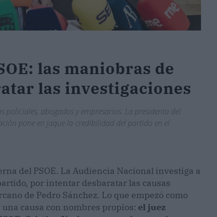
PSOE: las maniobras de
atar las investigaciones
s policiales, abogados y empresarios. La presidenta del
ación pone en jaque la credibilidad del partido en el
nterna del PSOE. La Audiencia Nacional investiga a
artido, por intentar desbaratar las causas
ercano de Pedro Sánchez. Lo que empezó como
en una causa con nombres propios:
el juez