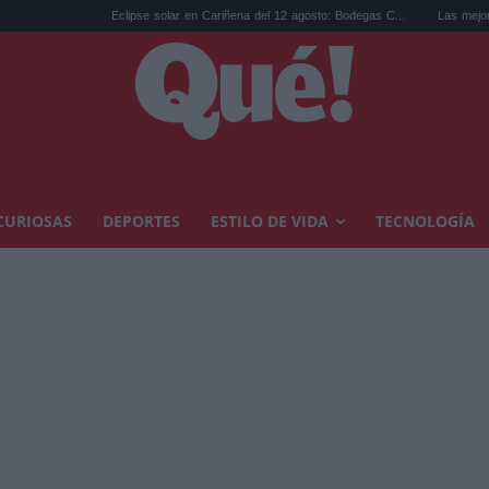
Eclipse solar en Cariñena del 12 agosto: Bodegas C...
Las mejores hipotecas de
CURIOSAS
DEPORTES
ESTILO DE VIDA
TECNOLOGÍA