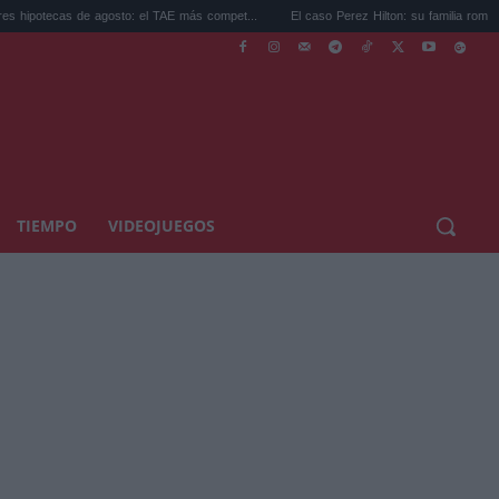
 agosto: el TAE más compet...
El caso Perez Hilton: su familia rompe el silencio...
TIEMPO
VIDEOJUEGOS