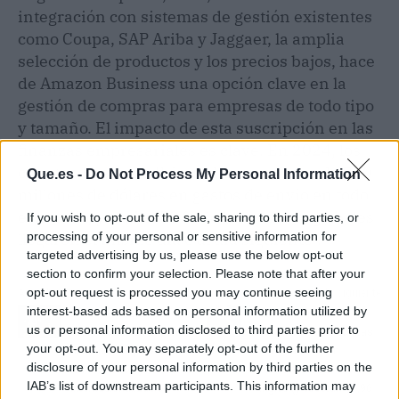
integración con sistemas de gestión existentes
como Coupa, SAP Ariba y Jaggaer, la amplia
selección de productos y los precios bajos, hace
de Amazon Business una opción clave en la
gestión de compras para empresas de todo tipo
y tamaño. El impacto de esta suscripción en las
finanzas empresariales es clave. En 2024, los
clientes Business Prime ahorraron más de 750
Que.es -
Do Not Process My Personal Information
millones de dólares en gastos de envío en todo
el mundo, y casi el 50 % de los pedidos globales
If you wish to opt-out of the sale, sharing to third parties, or
processing of your personal or sensitive information for
llegaron el mismo día o al día siguiente".
targeted advertising by us, please use the below opt-out
section to confirm your selection. Please note that after your
opt-out request is processed you may continue seeing
Artículo anterior
Artículo siguiente
interest-based ads based on personal information utilized by
El sector de bebidas
Las alpargatas
us or personal information disclosed to third parties prior to
espirituosas en España
marineras más bonitas
your opt-out. You may separately opt-out of the further
destaca su apuesta por
del verano están
disclosure of your personal information by third parties on the
la innovación y la
rebajadas en El Corte
IAB’s list of downstream participants. This information may
internacionalización
Inglés (y cuestan 47,96