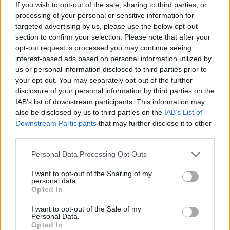
históricos a una velocidad sin precedentes.
If you wish to opt-out of the sale, sharing to third parties, or
“Solo estamos empezando a ver los efectos de
processing of your personal or sensitive information for
targeted advertising by us, please use the below opt-out
este fenómeno sobre la salud de las personas y
section to confirm your selection. Please note that after your
la situación es grave”
, advierten los firmantes
opt-out request is processed you may continue seeing
del análisis, en alusión tanto a la mortalidad
interest-based ads based on personal information utilized by
directa como a los ingresos hospitalarios por
us or personal information disclosed to third parties prior to
golpes de calor y agravamiento de patologías
your opt-out. You may separately opt-out of the further
cardiovasculares.
disclosure of your personal information by third parties on the
IAB’s list of downstream participants. This information may
also be disclosed by us to third parties on the
IAB’s List of
Simon Stiell, secretario ejecutivo de la
Downstream Participants
that may further disclose it to other
Convención Marco de las Naciones Unidas
third parties.
sobre el Cambio Climático, recuerda que la
Personal Data Processing Opt Outs
solución pasa por una transición más rápida
hacia las energías limpias —que hoy son más
I want to opt-out of the Sharing of my
personal data.
baratas que los combustibles fósiles—, la
Opted In
protección de los bosques y el fortalecimiento
de la resiliencia climática. “Ningún país puede
I want to opt-out of the Sale of my
Personal Data.
permitirse seguir actuando como siempre”, ha
Opted In