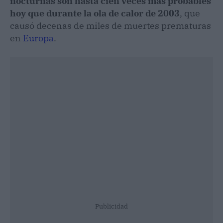
nocturnas son hasta cien veces más probables
hoy que durante la ola de calor de 2003
, que
causó decenas de miles de muertes prematuras
en
Europa
.
Publicidad