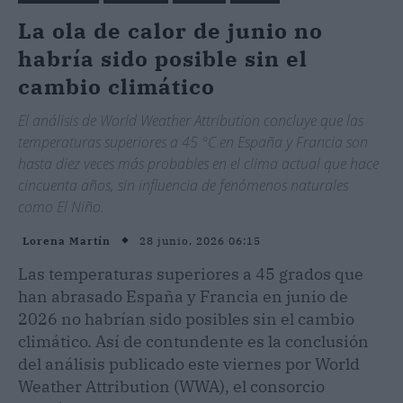
La ola de calor de junio no
habría sido posible sin el
cambio climático
El análisis de World Weather Attribution concluye que las
temperaturas superiores a 45 °C en España y Francia son
hasta diez veces más probables en el clima actual que hace
cincuenta años, sin influencia de fenómenos naturales
como El Niño.
28 junio, 2026 06:15
Lorena Martín
Las temperaturas superiores a 45 grados que
han abrasado España y Francia en junio de
2026 no habrían sido posibles sin el cambio
climático. Así de contundente es la conclusión
del análisis publicado este viernes por World
Weather Attribution (WWA), el consorcio