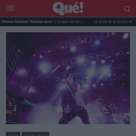
usos prácticos para reutilizar el agua del aire ...
La goma de la nevera: el truco del p
Últimas Noticias
- Noticias Que!:
Cultura
Últimas noticias