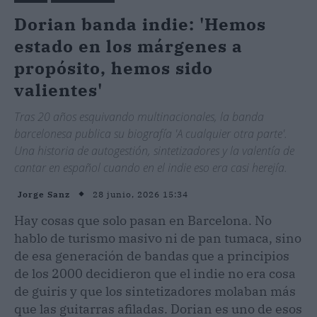
Dorian banda indie: 'Hemos
estado en los márgenes a
propósito, hemos sido
valientes'
Tras 20 años esquivando multinacionales, la banda
barcelonesa publica su biografía 'A cualquier otra parte'.
Una historia de autogestión, sintetizadores y la valentía de
cantar en español cuando en el indie eso era casi herejía.
28 junio, 2026 15:34
Jorge Sanz
Hay cosas que solo pasan en Barcelona. No
hablo de turismo masivo ni de pan tumaca, sino
de esa generación de bandas que a principios
de los 2000 decidieron que el indie no era cosa
de guiris y que los sintetizadores molaban más
que las guitarras afiladas. Dorian es uno de esos