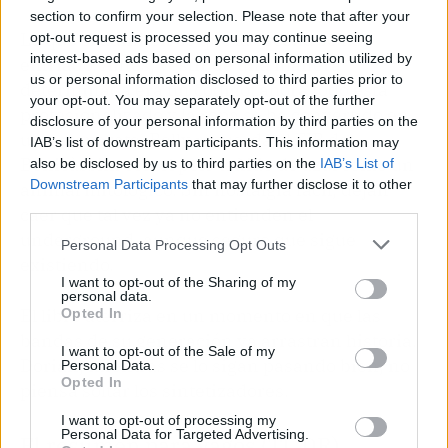
section to confirm your selection. Please note that after your
Lo que sí admiten es que la escena se ha
opt-out request is processed you may continue seeing
interest-based ads based on personal information utilized by
enfriado. Antes, vestir de una manera
us or personal information disclosed to third parties prior to
determinada era un código; ahora todo está
your opt-out. You may separately opt-out of the further
profesionalizado y la ropa se ha convertido en
disclosure of your personal information by third parties on the
un escaparate. Belly recuerda el FIB de
IAB’s list of downstream participants. This information may
Benicàssim con el pelo teñido de azul como un
also be disclosed by us to third parties on the
IAB’s List of
Downstream Participants
that may further disclose it to other
animal mitológico. Sin nostalgia fácil, dejan
third parties.
caer que tal vez ya no entienden el
underground, aunque seguro que sigue
Personal Data Processing Opt Outs
existiendo.
I want to opt-out of the Sharing of my
personal data.
El libro aterriza en un momento en que las
Opted In
bandas de su generación ya arrastran historia.
I want to opt-out of the Sale of my
Dorian, mientras se lo sigan pasando bien, no
Personal Data.
Opted In
piensa soltar los sintetizadores.
I want to opt-out of processing my
Personal Data for Targeted Advertising.
El resumen para vagos (TL;DR)