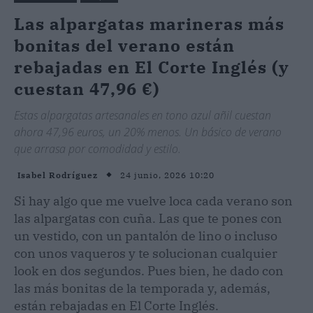
Las alpargatas marineras más
bonitas del verano están
rebajadas en El Corte Inglés (y
cuestan 47,96 €)
Estas alpargatas artesanales en tono azul añil cuestan
ahora 47,96 euros, un 20% menos. Un básico de verano
que arrasa por comodidad y estilo.
24 junio, 2026 10:20
Isabel Rodríguez
Si hay algo que me vuelve loca cada verano son
las alpargatas con cuña. Las que te pones con
un vestido, con un pantalón de lino o incluso
con unos vaqueros y te solucionan cualquier
look en dos segundos. Pues bien, he dado con
las más bonitas de la temporada y, además,
están rebajadas en El Corte Inglés.