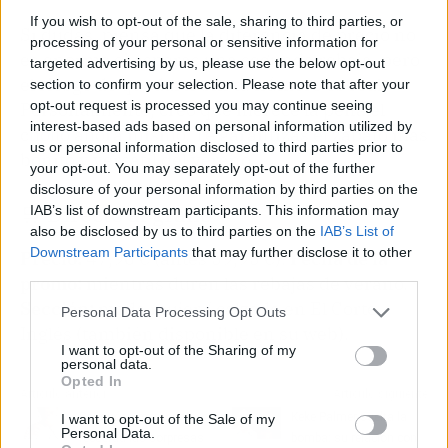
If you wish to opt-out of the sale, sharing to third parties, or
Si dudas, piensa que la diferencia de precio no
processing of your personal or sensitive information for
es enorme si esperas una segunda rebaja, pero
targeted advertising by us, please use the below opt-out
el riesgo de quedarte sin tu número es real.
section to confirm your selection. Please note that after your
opt-out request is processed you may continue seeing
Personalmente, creo que merece la pena el
interest-based ads based on personal information utilized by
chollo ahora mismo. Te garantizas el zapato más
us or personal information disclosed to third parties prior to
bonito y versátil del verano.
your opt-out. You may separately opt-out of the further
disclosure of your personal information by third parties on the
🛒 Directo al grano
IAB’s list of downstream participants. This information may
also be disclosed by us to third parties on the
IAB’s List of
Downstream Participants
that may further disclose it to other
Precio:
47,96 € (antes 59,95 €).
Fecha de la
third parties.
promo:
mientras duren las rebajas de verano.
Sección:
moda mujer / calzado en El Corte
Personal Data Processing Opt Outs
Inglés (también disponible en su web).
I want to opt-out of the Sharing of my
personal data.
Opted In
Artículo anterior
Artículo siguiente
Por qué tu memoria
Keke Palmer suelta la
I want to opt-out of the Sale of my
Personal Data.
recuerda las sorpresas
bomba: su relación con