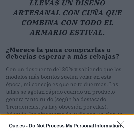
LLEVAS UN DISEÑO
ARTESANAL CON CUÑA QUE
COMBINA CON TODO EL
ARMARIO ESTIVAL.
¿Merece la pena comprarlas o
deberías esperar a más rebajas?
Con un descuento del 20% y sabiendo que los
modelos más bonitos suelen volar en esta
época, mi consejo es que no te duermas. Las
tallas se agotan rápido cuando un producto
genera tanto ruido (según ha destacado
Trendencias, ya hay obsesión por ellas).
Además, las alpargatas de cuña son un clásico
atemporal: al año que viene las seguirás
Que.es -
Do Not Process My Personal Information
usando.