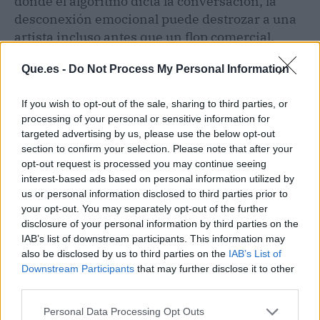
donde el algoritmo dicta la conversación, la
desconexión emocional puede destrozar a una
artista incluso antes que un flop comercial.
Lizzo promete no volver a medirse solo con
Que.es -
Do Not Process My Personal Information
números, pero el daño ya está hecho.
If you wish to opt-out of the sale, sharing to third parties, or
processing of your personal or sensitive information for
targeted advertising by us, please use the below opt-out
section to confirm your selection. Please note that after your
opt-out request is processed you may continue seeing
interest-based ads based on personal information utilized by
us or personal information disclosed to third parties prior to
your opt-out. You may separately opt-out of the further
disclosure of your personal information by third parties on the
IAB’s list of downstream participants. This information may
also be disclosed by us to third parties on the
IAB’s List of
Downstream Participants
that may further disclose it to other
third parties.
Personal Data Processing Opt Outs
Publicidad