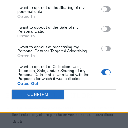
I want to opt-out of the Sharing of my
personal data.
Opted In
I want to opt-out of the Sale of my
Personal Data.
Opted In
I want to opt-out of processing my
Personal Data for Targeted Advertising.
Opted In
I want to opt-out of Collection, Use,
Retention, Sale, and/or Sharing of my
Personal Data that Is Unrelated with the
Purposes for which it was collected.
Opted Out
El chisme en 3 claves (TL;DR)
CONFIRM
👀
¿Quiénes son los protagonistas?
Lizzo, la cantante que
llenó estadios y ahora pincha en ventas con su nuevo disco
'Bitch'.