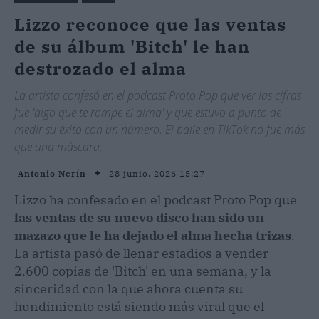
Lizzo reconoce que las ventas
de su álbum 'Bitch' le han
destrozado el alma
La artista confesó en el podcast Proto Pop que ver las cifras
fue 'algo que te rompe el alma' y que estuvo a punto de
medir su éxito con un número. El baile en TikTok no fue más
que una máscara.
28 junio, 2026 15:27
Antonio Nerín
Lizzo ha confesado en el podcast Proto Pop que
las ventas de su nuevo disco han sido un
mazazo que le ha dejado el alma hecha trizas
.
La artista pasó de llenar estadios a vender
2.600 copias de 'Bitch' en una semana, y la
sinceridad con la que ahora cuenta su
hundimiento está siendo más viral que el