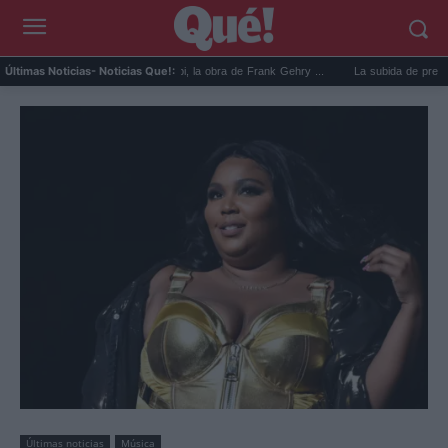
El Guggenheim de Abu Dabi, la obra de Frank Gehry ...
La subida de precios de la 
Últimas Noticias
- Noticias Que!:
Últimas noticias
Música