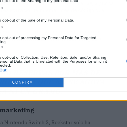
o opt-out of the Sharing of my personal data.
ias digitales, obviamente. Pero en eBay, algunos
In
ares extra por la misma línea de código
que
o opt-out of the Sale of my Personal Data.
In
do... después del sorteo, con el premio ya
to opt-out of processing my Personal Data for Targeted
rco. Una ineficiencia de mercado con patas.
ing.
In
o opt-out of Collection, Use, Retention, Sale, and/or Sharing
ersonal Data that Is Unrelated with the Purposes for which it
lected.
Out
IDO RESERVAS POR MÁS DE
PRODUCTO QUE NO SE AGOTA
CONFIRM
SA NI UN GRAMO.
y marketing
a Nintendo Switch 2, Rockstar solo ha