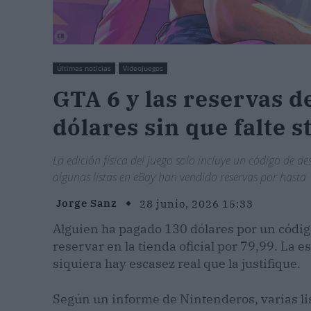
Últimas noticias
Videojuegos
GTA 6 y las reservas d
dólares sin que falte s
La edición física del juego solo incluye un código de de
algunas listas en eBay han vendido reservas por hasta 
Jorge Sanz
28 junio, 2026 15:33
Alguien ha pagado 130 dólares por un códig
reservar en la tienda oficial por 79,99. La e
siquiera hay escasez real que la justifique.
Según un informe de Nintenderos, varias li