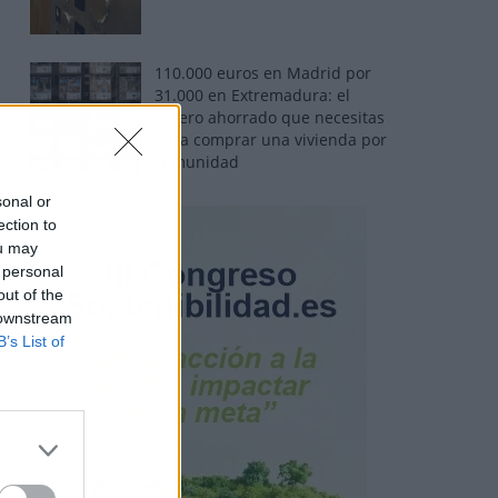
110.000 euros en Madrid por
31.000 en Extremadura: el
dinero ahorrado que necesitas
para comprar una vivienda por
comunidad
sonal or
ection to
ou may
 personal
out of the
 downstream
B’s List of