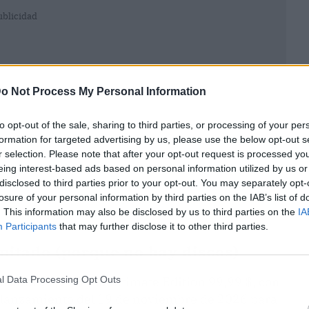
ublicidad
o Not Process My Personal Information
to opt-out of the sale, sharing to third parties, or processing of your per
formation for targeted advertising by us, please use the below opt-out s
r selection. Please note that after your opt-out request is processed y
eing interest-based ads based on personal information utilized by us or
disclosed to third parties prior to your opt-out. You may separately opt-
losure of your personal information by third parties on the IAB’s list of
. This information may also be disclosed by us to third parties on the
IA
Participants
that may further disclose it to other third parties.
imitado (porque no hay discos)
ostará 79,99 $ y la Ultimate Edition 99,99 $, con
l Data Processing Opt Outs
l lanzamiento del 19 de noviembre de 2026 para