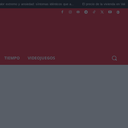
nsiedad: síntomas idénticos que a...
El precio de la vivienda en Valencia sube a 3.48
TIEMPO
VIDEOJUEGOS