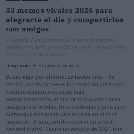
53 memes virales 2026 para
alegrarte el día y compartirlos
con amigos
El subreddit FunnyMemes reúne millones de visitantes
semanales en busca de risas fáciles y humor absurdo. Estos
son los mejores de la semana.
21 junio, 2026 09:12
Jorge Sanz
Si hay algo que internet ha hecho bien —de
verdad, sin trampa— es la invención del meme.
Cuando el mundo exterior falla
estrepitosamente, al menos nos quedan esas
imágenes absurdas, frases robadas y montajes
cutres que nos sacan una sonrisa en el peor
momento. Y compartirlos es casi un acto de
caridad digital. Según un estudio de 2021 que