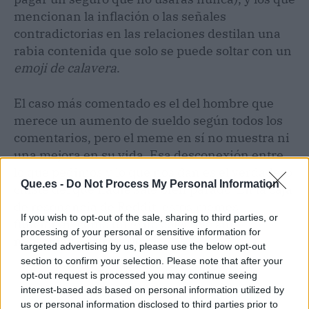
mencionan la inflación o las señales
contradictorias en las relaciones destilan una
rabia contenida que solo se puede soltar con un
emoji de calavera
.
El caso más comentado es el del hombre que
merece un aumento de sueldo según todos los
comentarios, pero el meme en sí no muestra ni
una mejora en su vida. Esa desconexión entre
lo que pedimos y lo que nos dan es el verdadero
Que.es -
Do Not Process My Personal Information
chiste del que nadie sale bien parado. En la caja
de resonancia de Reddit, estos memes
If you wish to opt-out of the sale, sharing to third parties, or
funcionan como un grito colectivo sin
processing of your personal or sensitive information for
necesidad de firmarlo.
targeted advertising by us, please use the below opt-out
section to confirm your selection. Please note that after your
opt-out request is processed you may continue seeing
interest-based ads based on personal information utilized by
us or personal information disclosed to third parties prior to