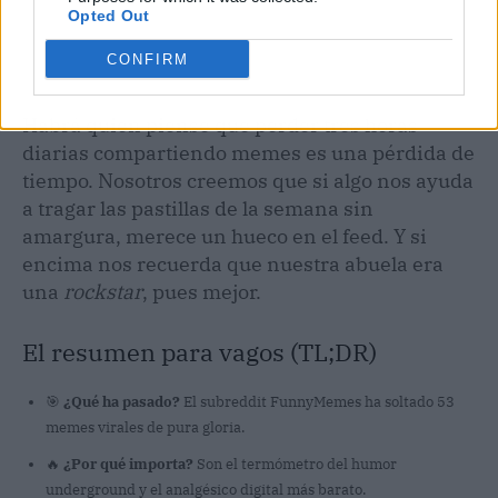
Opted Out
CONFIRM
Habrá quien piense que perder tres horas
diarias compartiendo memes es una pérdida de
tiempo. Nosotros creemos que si algo nos ayuda
a tragar las pastillas de la semana sin
amargura, merece un hueco en el feed. Y si
encima nos recuerda que nuestra abuela era
una
rockstar
, pues mejor.
El resumen para vagos (TL;DR)
🎯
¿Qué ha pasado?
El subreddit FunnyMemes ha soltado 53
memes virales de pura gloria.
🔥
¿Por qué importa?
Son el termómetro del humor
underground y el analgésico digital más barato.