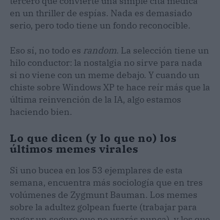
tercero que convierte una simple cita médica
en un thriller de espías. Nada es demasiado
serio, pero todo tiene un fondo reconocible.
Eso sí, no todo es
random
. La selección tiene un
hilo conductor: la nostalgia no sirve para nada
si no viene con un meme debajo. Y cuando un
chiste sobre Windows XP te hace reír más que la
última reinvención de la IA, algo estamos
haciendo bien.
Lo que dicen (y lo que no) los
últimos memes virales
Si uno bucea en los 53 ejemplares de esta
semana, encuentra más sociología que en tres
volúmenes de Zygmunt Bauman. Los memes
sobre la adultez golpean fuerte (trabajar para
pagar un seguro que no usarás nunca), y los que