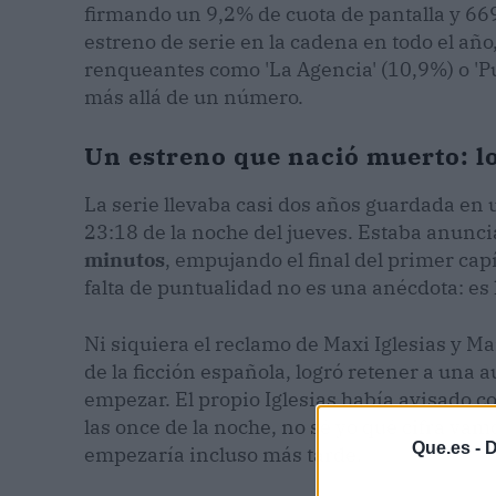
firmando un 9,2% de cuota de pantalla y 66
estreno de serie en la cadena en todo el año
renqueantes como 'La Agencia' (10,9%) o 'P
más allá de un número.
Un estreno que nació muerto: 
La serie llevaba casi dos años guardada en un 
23:18 de la noche del jueves. Estaba anunci
minutos
, empujando el final del primer cap
falta de puntualidad no es una anécdota: es
Ni siquiera el reclamo de Maxi Iglesias y Ma
de la ficción española, logró retener a una a
empezar. El propio Iglesias había avisado 
las once de la noche, no sé yo qué cifra vam
Que.es -
D
empezaría incluso más tarde.