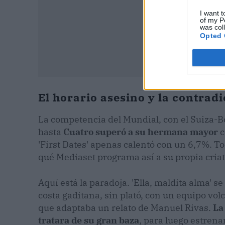
I want t
of my P
was col
Opted 
El horario asesino y la contrad
La competencia del Mundial, con el Suiza-Bo
hasta
Cuatro superó a su hermana mayor
c
'First Dates' apenas calentó con un 6,7%. To
qué Mediaset programa así a su propia cria
Aquí está la paradoja. 'Ella, maldita alma' 
costa gaditana, sin plató, con un equipo vo
que adaptaba un relato de Manuel Rivas.
La
tratara de su gran baza
, para luego estren