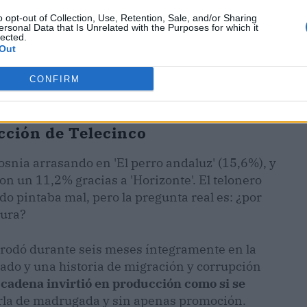
o opt-out of Collection, Use, Retention, Sale, and/or Sharing
ersonal Data that Is Unrelated with the Purposes for which it
lected.
Out
CONFIRM
icción de Telecinco
snia arrasando en 'El perro andaluz' (15,6%), y
on un 11,2% gracias a 'Horizonte'. El telonero
do pintaba mal, pero la pregunta real es: ¿por
tura?
se rodó durante seis meses íntegramente en la
lcado y una historia de migración y corrupción
 cadena invirtió en producción como si se
arla de madrugada y sin apenas promoción.