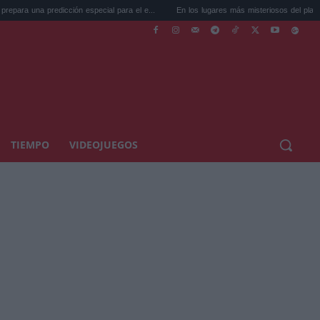
icción especial para el e...
En los lugares más misteriosos del planeta: Stoneh...
TIEMPO
VIDEOJUEGOS