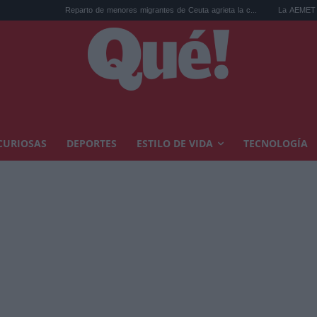
Reparto de menores migrantes de Ceuta agrieta la c...
La AEMET prepara una pred
CURIOSAS
DEPORTES
ESTILO DE VIDA
TECNOLOGÍA