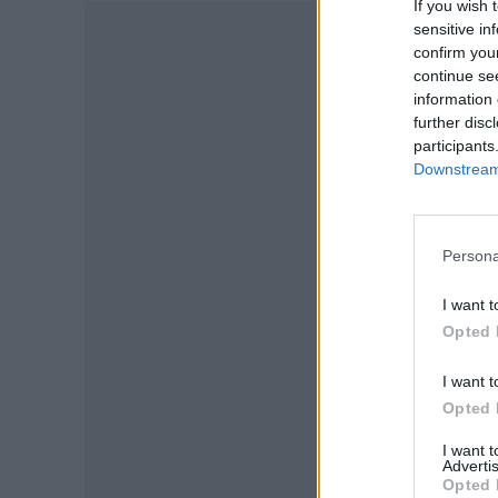
If you wish 
sensitive in
confirm you
continue se
information 
further disc
participants
Downstream 
Persona
I want t
Opted 
P
I want t
Opted 
I want 
Advertis
Opted 