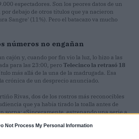
9.000 espectadores. Son los peores datos de un
, por debajo de otros títulos que ya nacieron
ura Sangre' (11%). Pero el batacazo va mucho
los números no engañan
cajón y, cuando por fin vio la luz, lo hizo a las
ada para las 23:00, pero
Telecinco la retrasó 18
ítulo más allá de la una de la madrugada. Esa
 la crónica de un desprecio anunciado.
rtiño Rivas, dos de los rostros más reconocibles
udiencia que ya había tirado la toalla antes de
con sorna: «Sinceramente, estrenando una serie a
os a hacer». Y eso que aún no sabía que
o Not Process My Personal Information