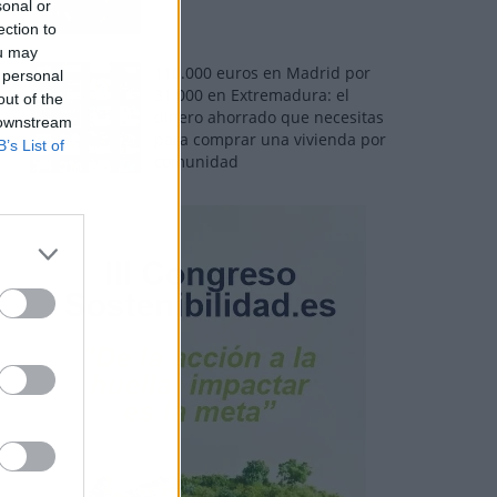
sonal or
ection to
ou may
110.000 euros en Madrid por
 personal
31.000 en Extremadura: el
out of the
dinero ahorrado que necesitas
 downstream
para comprar una vivienda por
B’s List of
comunidad