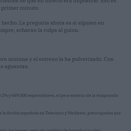
cientes de que en directo era imposible. Eso es
l primer minuto.
 hecho. La pregunta ahora es si alguien en
empre, echarán la culpa al guion.
ra mínima y el estreno la ha pulverizado. Con
es aguantan.
 9,2% y 669.000 espectadores, el peor estreno de la temporada
e la ficción española en Telecinco y Mediaset, preocupados por
núa los jueves, pero sin cambios de horario a la vista.