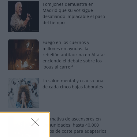
Tom Jones demuestra en
Madrid que su voz sigue
desafiando implacable el paso
del tiempo
Fuego en los cuernos y
millones en ayudas: la
rebelión antitaurina en Alfafar
enciende el debate sobre los
'bous al carrer'
La salud mental ya causa una
de cada cinco bajas laborales
Normativa de ascensores en
comunidades: hasta 40.000
euros de coste para adaptarlos