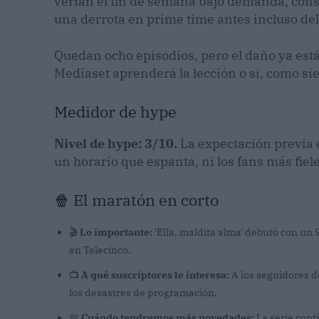
verían el fin de semana bajo demanda, cons
una derrota en prime time antes incluso de
Quedan ocho episodios, pero el daño ya está
Mediaset aprenderá la lección o si, como si
Medidor de hype
Nivel de hype: 3/10.
La expectación previa e
un horario que espanta, ni los fans más fiel
🍿 El maratón en corto
🎬
Lo importante:
'Ella, maldita alma' debutó con un
en Telecinco.
📺
A qué suscriptores le interesa:
A los seguidores d
los desastres de programación.
📅
Cuándo tendremos más novedades:
La serie conti