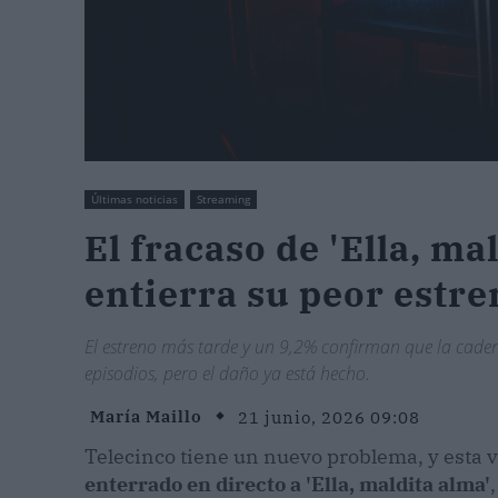
Últimas noticias
Streaming
El fracaso de 'Ella, ma
entierra su peor estr
El estreno más tarde y un 9,2% confirman que la cad
episodios, pero el daño ya está hecho.
María Maillo
21 junio, 2026 09:08
Telecinco tiene un nuevo problema, y esta v
enterrado en directo a 'Ella, maldita alma'