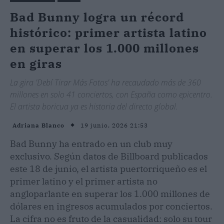
Bad Bunny logra un récord
histórico: primer artista latino
en superar los 1.000 millones
en giras
La gira 'Debí Tirar Más Fotos' ha recaudado más de 360
millones en solo 41 conciertos, con España como epicentro.
El artista boricua ya es historia del directo global.
19 junio, 2026 21:53
Adriana Blanco
Bad Bunny ha entrado en un club muy
exclusivo. Según datos de Billboard publicados
este 18 de junio, el artista puertorriqueño es el
primer latino y el primer artista no
angloparlante en superar los 1.000 millones de
dólares en ingresos acumulados por conciertos.
La cifra no es fruto de la casualidad: solo su tour