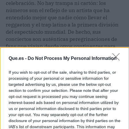
celebración. No hay trampa ni cartón: los
números son el reflejo de un artista que ha
entendido mejor que nadie cómo llevar el
reggaeton y el trap latino a la primera división
del espectáculo mundial. De hecho, sus
conciertos son auténticas peregrinaciones de
fans que viajan desde otros continentes para
corear cada tema, y eso es un valor que
Que.es -
Do Not Process My Personal Information
trasciende cualquier cifra.
If you wish to opt-out of the sale, sharing to third parties, or
El próximo hito está a la vuelta de la esquina.
processing of your personal or sensitive information for
Quedan 15 conciertos por contabilizar, y
targeted advertising by us, please use the below opt-out
Billboard estima que la gira podría cerrar cerca
section to confirm your selection. Please note that after your
de los 450 millones de dólares. El último show
opt-out request is processed you may continue seeing
interest-based ads based on personal information utilized by
está previsto para el 22 de julio en Bruselas.
us or personal information disclosed to third parties prior to
Hasta entonces, cualquier cosa puede pasar.
your opt-out. You may separately opt-out of the further
disclosure of your personal information by third parties on the
Medidor de hype
IAB’s list of downstream participants. This information may