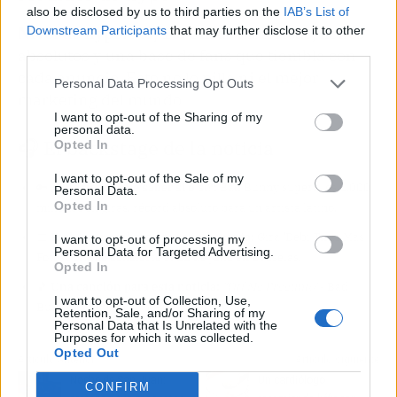
also be disclosed by us to third parties on the
IAB’s List of
Downstream Participants
that may further disclose it to other
Nivel de hype: 9.5/10.
Cifras históricas, llenos
third parties.
absolutos y una base de fans que tiembla con
cada anuncio. Esto no lo pilla ni el mejor
Personal Data Processing Opt Outs
marketing del mundo.
I want to opt-out of the Sharing of my
personal data.
🎧 El backstage de la noticia
Opted In
I want to opt-out of the Sale of my
🔑
¿Qué tienes que saber sí o sí?:
Bad Bunny supera los 1.000
Personal Data.
Opted In
millones en giras, récord absoluto para un artista latino.
📅
Fechas y nombres a tener en cuenta:
Gira 'Debí Tirar Más
I want to opt-out of processing my
Personal Data for Targeted Advertising.
Fotos', último concierto el 22 de julio en Bruselas.
Opted In
🎵
Una canción para esta noticia:
'Tití Me Preguntó'
- Bad
I want to opt-out of Collection, Use,
Bunny (himno infalible del directo).
Retention, Sale, and/or Sharing of my
Personal Data that Is Unrelated with the
Purposes for which it was collected.
Opted Out
Artículo anterior
Artículo siguiente
Noche de San Juan:
Un cardiólogo
CONFIRM