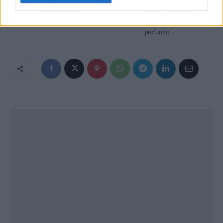
protege a tus mascotas
recomienda kéfir con
de los petardos
arándanos antes de
dormir para un sueño
profundo