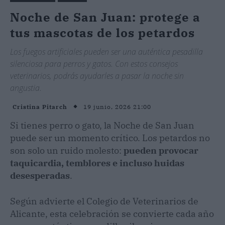
Noche de San Juan: protege a
tus mascotas de los petardos
Los fuegos artificiales pueden ser una auténtica pesadilla
silenciosa para perros y gatos. Con estos consejos
veterinarios, podrás ayudarles a pasar la noche sin
angustia.
19 junio, 2026 21:00
Cristina Pitarch
Si tienes perro o gato, la Noche de San Juan
puede ser un momento crítico. Los petardos no
son solo un ruido molesto:
pueden provocar
taquicardia, temblores e incluso huidas
desesperadas
.
Según advierte el Colegio de Veterinarios de
Alicante, esta celebración se convierte cada año