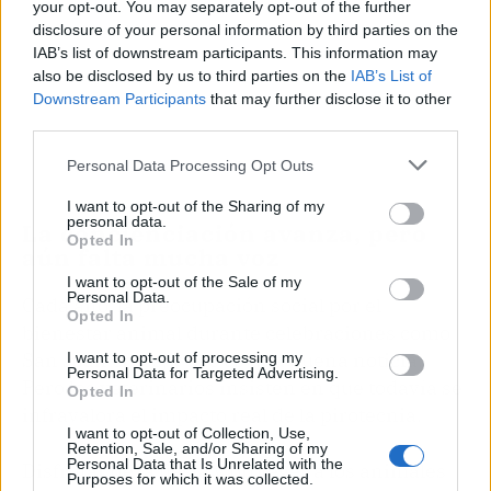
your opt-out. You may separately opt-out of the further
disclosure of your personal information by third parties on the
IAB’s list of downstream participants. This information may
also be disclosed by us to third parties on the
IAB’s List of
Downstream Participants
that may further disclose it to other
third parties.
Personal Data Processing Opt Outs
I want to opt-out of the Sharing of my
personal data.
La concienciación avanza, pero
Opted In
aún falta mucha voz
I want to opt-out of the Sale of my
Personal Data.
Cada año, la preocupación social por el
Opted In
bienestar animal durante celebraciones como
San Juan crece, y eso es una buena noticia.
I want to opt-out of processing my
Personal Data for Targeted Advertising.
Pero los veterinarios insisten en que todavía se
Opted In
infravalora el impacto real de la pirotecnia.
I want to opt-out of Collection, Use,
Retention, Sale, and/or Sharing of my
Personal Data that Is Unrelated with the
Disfrutar de la fiesta y proteger a los animales
Purposes for which it was collected.