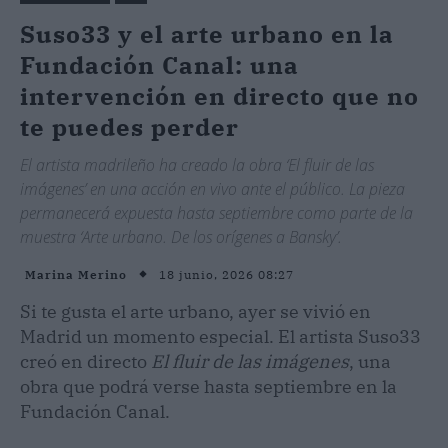
Suso33 y el arte urbano en la
Fundación Canal: una
intervención en directo que no
te puedes perder
El artista madrileño ha creado la obra ‘El fluir de las
imágenes’ en una acción en vivo ante el público. La pieza
permanecerá expuesta hasta septiembre como parte de la
muestra ‘Arte urbano. De los orígenes a Bansky’.
18 junio, 2026 08:27
Marina Merino
Si te gusta el arte urbano, ayer se vivió en
Madrid un momento especial. El artista Suso33
creó en directo
El fluir de las imágenes
, una
obra que podrá verse hasta septiembre en la
Fundación Canal.