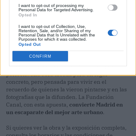
I want to opt-out of processing my
Personal Data for Targeted Advertising.
Opted In
I want to opt-out of Collection, Use,
Retention, Sale, and/or Sharing of my
Personal Data that Is Unrelated with the
Purposes for which it was collected.
Opted Out
CONFIRM
Esta intervención de Suso33 es un ejemplo
perfecto: una obra creada para un lugar
concreto, pero pensada para vivir en el
recuerdo de quienes la vieron pintarse y en las
fotografías que la difunden. La Fundación
Canal, con esta apuesta,
convierte Madrid en
un escaparate del mejor arte urbano
.
Si quieres ver la obra y la exposición completa,
consulta los horarios y las condiciones de