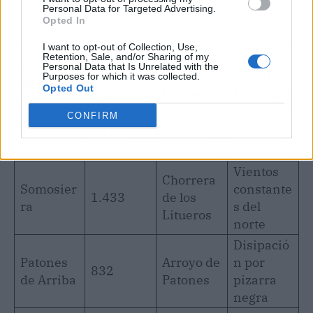
Personal Data for Targeted Advertising.
Opted In
I want to opt-out of Collection, Use,
Altitud
Caudal
Ventaja
Retention, Sale, and/or Sharing of my
Destino
Personal Data that Is Unrelated with the
Media
Hídrico
Térmica
Purposes for which it was collected.
de Sierra
Opted Out
(m)
Cercano
Principal
Río
Corriente
CONFIRM
Rascafría
1.163
Lozoya /
s de alta
Presillas
montaña
Vientos
Chorrera
Somosier
constante
1.433
de los
ra
s del
Litueros
norte
Disipació
Patones
Arroyo de
n por
832
de Arriba
Patones
pizarra
negra