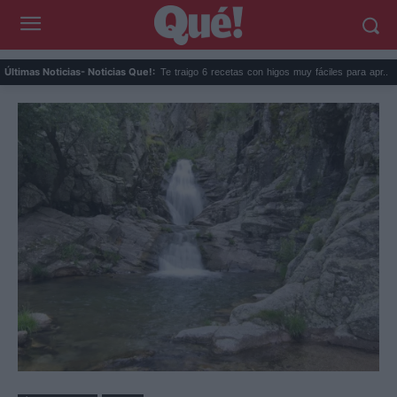
Te traigo 6 recetas con higos muy fáciles para apr...
Galápag
Últimas Noticias
- Noticias Que!: