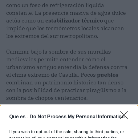
como un foso de refrigeración líquida
constante. La presencia masiva de agua dulce
actúa como un
estabilizador térmico
que
impide que los termómetros locales alcancen
los extremos del sur metropolitano.
Caminar bajo la sombra de sus murallas
medievales permite entender cómo el
urbanismo antiguo entendía la defensa contra
el clima extremo de Castilla. Pocos
pueblos
combinan un patrimonio histórico tan denso
con la posibilidad de practicar piragüismo a la
sombra de chopos centenarios.
Que.es -
Do Not Process My Personal Information
If you wish to opt-out of the sale, sharing to third parties, or