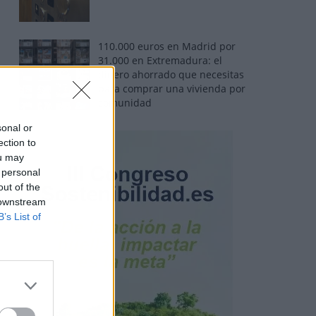
110.000 euros en Madrid por
31.000 en Extremadura: el
dinero ahorrado que necesitas
para comprar una vivienda por
comunidad
sonal or
ection to
ou may
 personal
out of the
 downstream
B’s List of