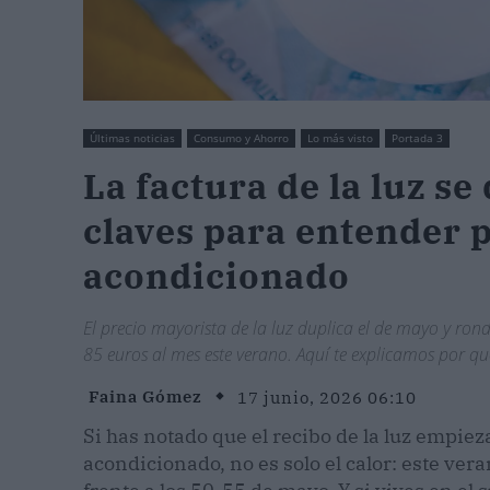
Últimas noticias
Consumo y Ahorro
Lo más visto
Portada 3
La factura de la luz se
claves para entender p
acondicionado
El precio mayorista de la luz duplica el de mayo y ro
85 euros al mes este verano. Aquí te explicamos por qu
Faina Gómez
17 junio, 2026 06:10
Si has notado que el recibo de la luz empiez
acondicionado, no es solo el calor: este ver