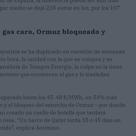
 sur de España, la diferencia puede ser aún más
gar medio se dejó 235 euros en luz, por los 107
a: gas caro, Ormuz bloqueado y
mayorista se ha duplicado en cuestión de semanas
o hora, la unidad con la que se compra y se
analista de Tempos Energía, la culpa no la tiene
factores que encarecen el gas y lo trasladan
a disparado hasta los 45-48 €/MWh, un 54% más
o y el bloqueo del estrecho de Ormuz —por donde
an creado un cuello de botella que tardará
o cesa. “Un barco de Qatar tarda 35 o 45 días en
tido”, explica Aceituno.