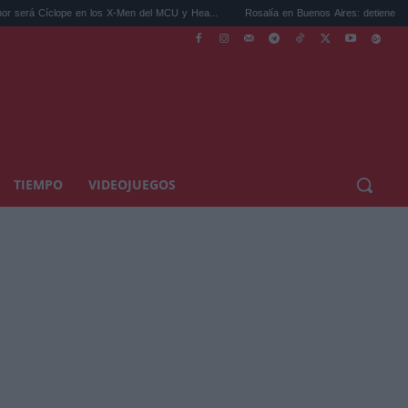
en los X-Men del MCU y Hea...
Rosalía en Buenos Aires: detiene el tráfico y se s...
TIEMPO
VIDEOJUEGOS