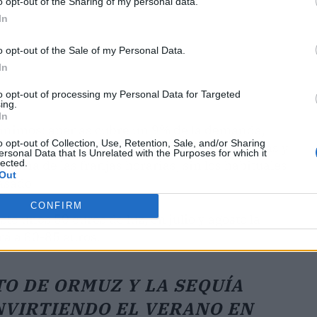
o opt-out of the Sharing of my personal data.
In
o opt-out of the Sale of my Personal Data.
In
to opt-out of processing my Personal Data for Targeted
ing.
In
mínimos: apenas cubre un 9% de la demanda,
o opt-out of Collection, Use, Retention, Sale, and/or Sharing
ga a que las centrales de gas entren más horas y
ersonal Data that Is Unrelated with the Purposes for which it
lected.
ayoría de las franjas horarias, sin los habituales
Out
asado.
CONFIRM
te unos 50 euros de luz, en julio y agosto la
rá a 80-85 euros.
O DE ORMUZ Y LA SEQUÍA
NVIRTIENDO EL VERANO EN