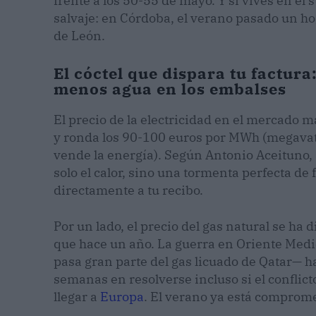
frente a los 50-55 de mayo. Y si vives en el
salvaje: en Córdoba, el verano pasado un ho
de León.
El cóctel que dispara tu factur
menos agua en los embalses
El precio de la electricidad en el mercado 
y ronda los 90-100 euros por MWh (megavati
vende la energía). Según Antonio Aceituno, 
solo el calor, sino una tormenta perfecta de 
directamente a tu recibo.
Por un lado, el precio del gas natural se h
que hace un año. La guerra en Oriente Medi
pasa gran parte del gas licuado de Qatar— h
semanas en resolverse incluso si el conflict
llegar a
Europa
. El verano ya está comprome