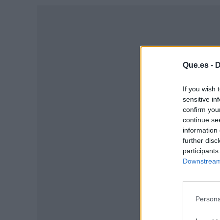
Que.es -
D
If you wish 
sensitive in
confirm you
continue se
information 
further disc
participants
P
Downstream 
Persona