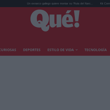
Un exnarco gallego quiere montar su 'Ruta del Narc...
Kit Connor será Cíclope 
CURIOSAS
DEPORTES
ESTILO DE VIDA
TECNOLOGÍA