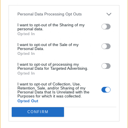
sardinas.
third parties.
Personal Data Processing Opt Outs
💡 El truco del almendruco
I want to opt-out of the Sharing of my
personal data.
Tiempo total: 0 minutos de cocina (si compras
Opted In
la lata abierta). Nivel de dificultad:
I want to opt-out of the Sale of my
ridículamente fácil. Un consejo extra: machaca
Personal Data.
las sardinas con aguacate y un chorrito de
Opted In
limón para un untable de fin de semana que
I want to opt-out of processing my
triunfa.
Personal Data for Targeted Advertising.
Opted In
I want to opt-out of Collection, Use,
Artículo anterior
Artículo siguiente
Retention, Sale, and/or Sharing of my
Tom Holland señala a
Jelly Roll pide el divorcio
Personal Data that Is Unrelated with the
Purposes for which it was collected.
Owen Cooper, de
a Bunnie Xo y ella se
Opted Out
'Adolescencia', como su
muda: las redes estallan
heredero en Spider-Man y
CONFIRM
se ofrece a ser su
mentor