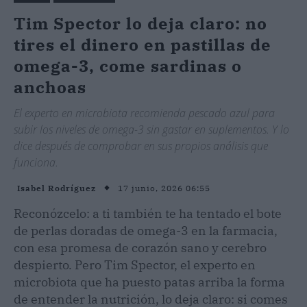
Tim Spector lo deja claro: no
tires el dinero en pastillas de
omega-3, come sardinas o
anchoas
El experto en microbiota recomienda pescado azul para
subir los niveles de omega-3 sin gastar en suplementos. Y lo
dice después de comprobar en sus propios análisis que
funciona.
17 junio, 2026 06:55
Isabel Rodríguez
Reconózcelo: a ti también te ha tentado el bote
de perlas doradas de omega-3 en la farmacia,
con esa promesa de corazón sano y cerebro
despierto. Pero Tim Spector, el experto en
microbiota que ha puesto patas arriba la forma
de entender la nutrición, lo deja claro: si comes