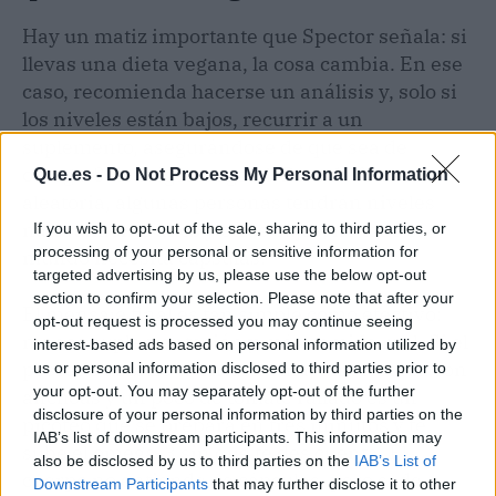
Hay un matiz importante que Spector señala: si
llevas una dieta vegana, la cosa cambia. En ese
caso, recomienda hacerse un análisis y, solo si
los niveles están bajos, recurrir a un
suplemento, asegurándose de que sea de
omega-3 de origen vegetal. Pero de forma
Que.es -
Do Not Process My Personal Information
aleatoria, algunas personas tendrán niveles
naturalmente altos y otras bajos; no todo el
If you wish to opt-out of the sale, sharing to third parties, or
processing of your personal or sensitive information for
mundo necesita cápsulas.
targeted advertising by us, please use the below opt-out
section to confirm your selection. Please note that after your
El mensaje final es tan simple como efectivo:
opt-out request is processed you may continue seeing
menos suplementación y más comida real. Si el
interest-based ads based on personal information utilized by
pescado azul no te entusiasma, una tostada con
us or personal information disclosed to third parties prior to
your opt-out. You may separately opt-out of the further
anchoas y un poco de tomate rallado es un
disclosure of your personal information by third parties on the
picoteo que se prepara en tres minutos y te
IAB’s list of downstream participants. This information may
sube el omega-3 sin que te des cuenta. El
also be disclosed by us to third parties on the
IAB’s List of
cuerpo no entiende de cápsulas, pero sí de
Downstream Participants
that may further disclose it to other