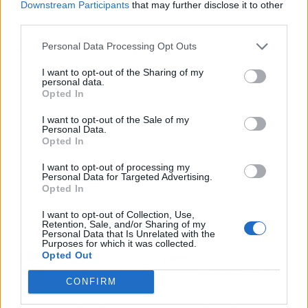
Downstream Participants
that may further disclose it to other
ilusionante. (Cruzad los dedos, marvelitas.)
third parties.
🎬 Corte final: lo que debes saber
Personal Data Processing Opt Outs
I want to opt-out of the Sharing of my
🍿
Te lo resumo:
Tom Holland quiere que Owen Cooper, el joven
personal data.
actor de
Adolescencia
, sea el próximo Spider-Man. Se ha
Opted In
ofrecido a ser su mentor.
I want to opt-out of the Sale of my
Personal Data.
⭐
El personaje clave:
Tom Holland, que lleva más de una
Opted In
década como Peter Parker, da un paso al frente para asegurar el
futuro de la saga.
I want to opt-out of processing my
Personal Data for Targeted Advertising.
📅
Fechas a tener en cuenta:
Spider-Man: Brand New Day
se
Opted In
estrena el 31 de julio de 2026.
I want to opt-out of Collection, Use,
Retention, Sale, and/or Sharing of my
Personal Data that Is Unrelated with the
Artículo anterior
Artículo siguiente
Purposes for which it was collected.
Opted Out
La UE limita los cargos
Tim Spector lo deja
adicionales en los
claro: no tires el dinero
CONFIRM
vuelos: adiós a las
en pastillas de omega-3,
tarifas abusivas de
come sardinas o