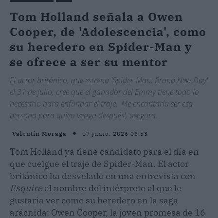
Tom Holland señala a Owen
Cooper, de 'Adolescencia', como
su heredero en Spider-Man y
se ofrece a ser su mentor
El actor británico, que estrena 'Spider-Man: Brand New Day'
el 31 de julio, cree que el ganador del Emmy tiene todo lo
necesario para enfundar el traje. 'Me encantaría ser esa
persona para quien venga después', asegura.
17 junio, 2026 06:53
Valentín Moraga
Tom Holland ya tiene candidato para el día en
que cuelgue el traje de Spider-Man. El actor
británico ha desvelado en una entrevista con
Esquire
el nombre del intérprete al que le
gustaría ver como su heredero en la saga
arácnida: Owen Cooper, la joven promesa de 16