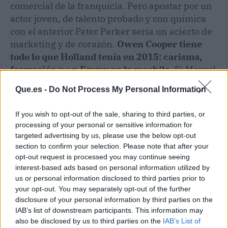
comercial de la franquicia. Pero apostar por un
actor joven, de talento probado y con química
con el anterior Peter Parker sería un acierto de
marketing y de corazón.
Owen Cooper tiene
todo lo que Holland tenía en 2015: carisma,
formación y un Emmy en la mochila.
Si Marvel
quisiera cerrar el círculo, el momento ideal
Que.es -
Do Not Process My Personal Information
sería una película coral donde Holland y Cooper
compartieran pantalla antes del relevo
If you wish to opt-out of the sale, sharing to third parties, or
definitivo.
processing of your personal or sensitive information for
targeted advertising by us, please use the below opt-out
Medidor de hype
section to confirm your selection. Please note that after your
opt-out request is processed you may continue seeing
interest-based ads based on personal information utilized by
Nivel de hype: 8/10.
La idea de un sucesor con
us or personal information disclosed to third parties prior to
el visto bueno de Holland y un plan de mentoría
your opt-out. You may separately opt-out of the further
emociona, pero dependerá de que el estudio
disclosure of your personal information by third parties on the
quiera dar el paso. De momento, todo queda en
IAB’s list of downstream participants. This information may
una declaración de intenciones muy
also be disclosed by us to third parties on the
IAB’s List of