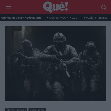
t Connor será Cíclope en los X-Men del MCU y Hea...
Rosalía en Buenos Aires: detien
Últimas Noticias
- Noticias Que!:
Últimas noticias
Videojuegos