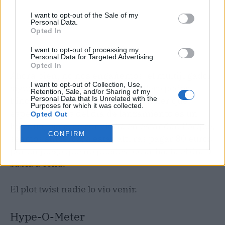
I want to opt-out of the Sale of my
Personal Data.
Opted In
I want to opt-out of processing my
Personal Data for Targeted Advertising.
Opted In
Ahora bien, no nos engañemos: el multijugador
I want to opt-out of Collection, Use,
sigue siendo el plato principal. Pero poder
Retention, Sale, and/or Sharing of my
Personal Data that Is Unrelated with the
hincar el diente a la historia sin tener que
Purposes for which it was collected.
esperar al caos del día de lanzamiento es un
Opted Out
lujo que, ojalá, se convierta en estándar. Porque,
CONFIRM
seamos sinceros, a estas alturas pagar 80 euros
por un juego que no puedes toc ar hasta el día D
sabía a coña.
El plot twist nadie lo vio venir.
Hype-O-Meter