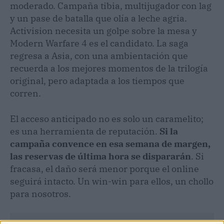
moderado. Campaña tibia, multijugador con lag
y un pase de batalla que olía a leche agria.
Activision necesita un golpe sobre la mesa y
Modern Warfare 4 es el candidato. La saga
regresa a Asia, con una ambientación que
recuerda a los mejores momentos de la trilogía
original, pero adaptada a los tiempos que
corren.
El acceso anticipado no es solo un caramelito;
es una herramienta de reputación.
Si la
campaña convence en esa semana de margen,
las reservas de última hora se dispararán
. Si
fracasa, el daño será menor porque el online
seguirá intacto. Un win-win para ellos, un chollo
para nosotros.