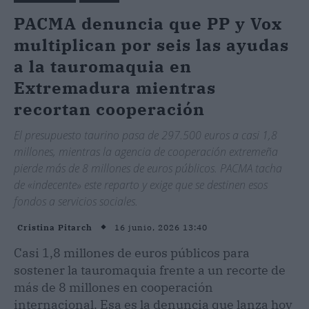
PACMA denuncia que PP y Vox
multiplican por seis las ayudas
a la tauromaquia en
Extremadura mientras
recortan cooperación
El presupuesto taurino pasa de 297.500 euros a casi 1,8
millones, mientras la agencia de cooperación extremeña
pierde más de 8 millones de euros públicos. PACMA tacha
de «indecente» este reparto y exige que se destinen esos
fondos a servicios sociales.
16 junio, 2026 13:40
Cristina Pitarch
Casi 1,8 millones de euros públicos para
sostener la tauromaquia frente a un recorte de
más de 8 millones en cooperación
internacional. Esa es la denuncia que lanza hoy