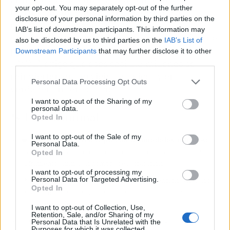
your opt-out. You may separately opt-out of the further
taurinos es un euro que no se destina a
disclosure of your personal information by third parties on the
refugios, protección de la fauna o,
IAB’s list of downstream participants. This information may
sencillamente, a evitar el abandono de miles de
also be disclosed by us to third parties on the
IAB’s List of
perros y gatos que saturan las protectoras.
Downstream Participants
that may further disclose it to other
third parties.
PACMA exige que esos casi 1,8 millones se
reinviertan en servicios públicos y en
Personal Data Processing Opt Outs
verdadero interés social.
I want to opt-out of the Sharing of my
personal data.
🐾 Huella animal
Opted In
I want to opt-out of the Sale of my
❤️
Por qué es importante para un amante de los animales:
Personal Data.
Este caso muestra cómo el dinero público puede perpetuar el
Opted In
sufrimiento animal en nombre de la tradición.
I want to opt-out of processing my
Personal Data for Targeted Advertising.
📌
De qué no tienes que olvidarte:
Las subvenciones hacen que
Opted In
la tauromaquia sobreviva artificialmente; sin ellas, su declive
sería imparable.
I want to opt-out of Collection, Use,
Retention, Sale, and/or Sharing of my
⚠️
Cosas a tener en cuenta para el futuro:
Exigir a los
Personal Data that Is Unrelated with the
Purposes for which it was collected.