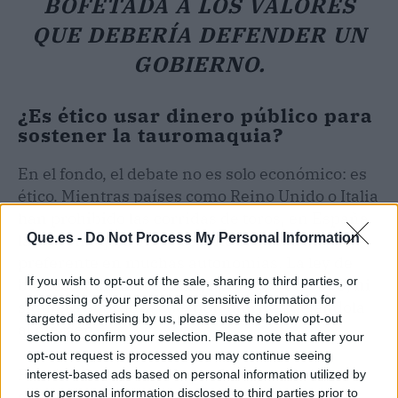
BOFETADA A LOS VALORES
QUE DEBERÍA DEFENDER UN
GOBIERNO.
¿Es ético usar dinero público para
sostener la tauromaquia?
En el fondo, el debate no es solo económico: es
ético. Mientras países como Reino Unido o Italia
han prohibido las corridas de toros, en España
Que.es -
Do Not Process My Personal Information
la tauromaquia sigue recibiendo un trato
preferente en muchas autonomías. La ley de
If you wish to opt-out of the sale, sharing to third parties, or
bienestar animal estatal, aprobada en 2023, ni
processing of your personal or sensitive information for
siquiera abordó la cuestión taurina, dejándola
targeted advertising by us, please use the below opt-out
al margen.
section to confirm your selection. Please note that after your
opt-out request is processed you may continue seeing
Para los defensores de los derechos de los
interest-based ads based on personal information utilized by
us or personal information disclosed to third parties prior to
animales, cada euro gastado en festejos