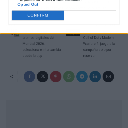
gobiernos que los impuestos no financien la crueldad animal y
Opted Out
que se inviertan en verdadera protección y solidaridad.
CONFIRM
Artículo anterior
Artículo siguiente
TikTok y Panini lanzan
Acceso anticipado de
cromos digitales del
Call of Duty Modern
Mundial 2026:
Warfare 4: juega a la
colecciona e intercambia
campaña solo por
desde la app
reservar