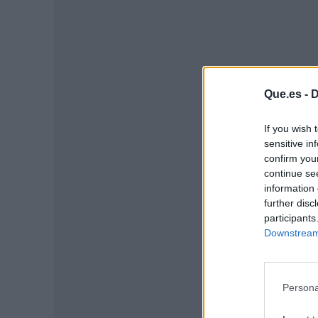
Que.es -
D
If you wish 
sensitive in
confirm you
continue se
P
information 
further disc
participants
Downstream 
Persona