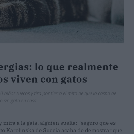
ergias: lo que realmente
os viven con gatos
 niños suecos y tira por tierra el mito de que la caspa de
o sin gato en casa.
mira a la gata, alguien suelta: “seguro que es
ituto Karolinska de Suecia acaba de demostrar que