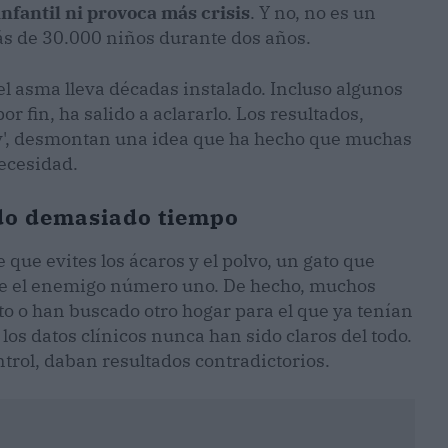
nfantil ni provoca más crisis
. Y no, no es un
ás de 30.000 niños durante dos años.
 el asma lleva décadas instalado. Incluso algunos
or fin, ha salido a aclararlo. Los resultados,
rgy', desmontan una idea que ha hecho que muchas
necesidad.
ndo demasiado tiempo
ce que evites los ácaros y el polvo, un gato que
ece el enemigo número uno. De hecho, muchos
o o han buscado otro hogar para el que ya tenían
os datos clínicos nunca han sido claros del todo.
trol, daban resultados contradictorios.