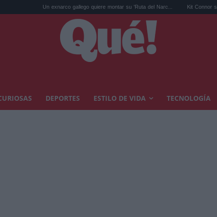
Un exnarco gallego quiere montar su 'Ruta del Narc...
Kit Connor será Cíclope en 
CURIOSAS
DEPORTES
ESTILO DE VIDA
TECNOLOGÍA