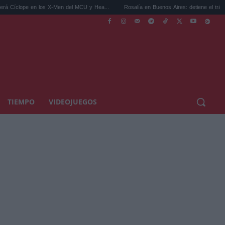
los X-Men del MCU y Hea...
Rosalía en Buenos Aires: detiene el tráfico y se s...
TIEMPO
VIDEOJUEGOS