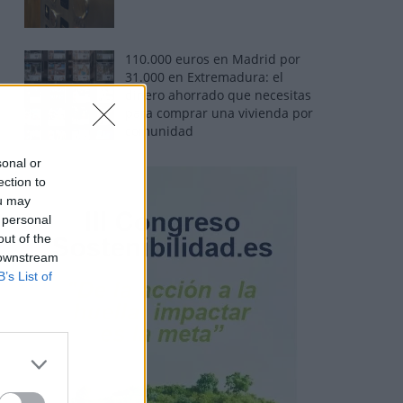
110.000 euros en Madrid por
31.000 en Extremadura: el
dinero ahorrado que necesitas
para comprar una vivienda por
comunidad
sonal or
ection to
ou may
 personal
out of the
 downstream
B’s List of