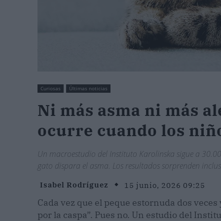
Curiosas
Últimas noticias
Ni más asma ni más al
ocurre cuando los niñ
Un macroestudio del Instituto Karolinska sigue a 30.000
gato dispara el asma. Los resultados sorprenden inclus
Isabel Rodríguez
15 junio, 2026 09:25
Cada vez que el peque estornuda dos veces y 
por la caspa”. Pues no. Un estudio del Inst