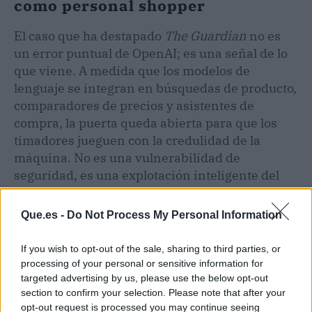
como personal shopper
El caso que ha destapado
The Guardian
no es
un error puntual de OpenAI; es una señal de lo
que viene. A medida que los modelos de
lenguaje se integran en búsquedas de producto,
comparadores de precios y asistentes de
compra, la puerta queda abierta para que los
timadores jueguen con la credulidad de la
máquina. No es una vulnerabilidad de
seguridad, es una explotación inteligente del
ecosistema. Y la culpa no la tiene ChatGPT, sino
nuestra fe ciega en que la
tecnología
siempre
Que.es -
Do Not Process My Personal Information
nos protege.
If you wish to opt-out of the sale, sharing to third parties, or
De momento, la recomendación es de pura
processing of your personal or sensitive information for
targeted advertising by us, please use the below opt-out
calle: si usas una IA para buscar gangas,
revisa
section to confirm your selection. Please note that after your
las URLs con tus propios ojos antes de meter el
opt-out request is processed you may continue seeing