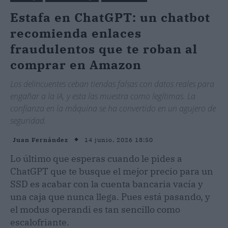
Estafa en ChatGPT: un chatbot
recomienda enlaces
fraudulentos que te roban al
comprar en Amazon
Los delincuentes ceban tiendas falsas con datos reales para
engañar a la IA, y esta las muestra como legítimas. La
confianza en la máquina se ha convertido en un agujero de
seguridad.
14 junio, 2026 18:50
Juan Fernández
Lo último que esperas cuando le pides a
ChatGPT que te busque el mejor precio para un
SSD es acabar con la cuenta bancaria vacía y
una caja que nunca llega. Pues está pasando, y
el modus operandi es tan sencillo como
escalofriante.