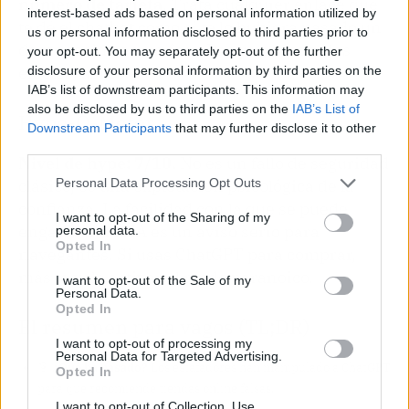
número de tarjeta
. Trata cualquier enlace que
interest-based ads based on personal information utilized by
te dé el chatbot como si te lo hubiera pasado un
us or personal information disclosed to third parties prior to
desconocido en un foro. Porque, a todos los
your opt-out. You may separately opt-out of the further
efectos, así es.
disclosure of your personal information by third parties on the
IAB’s list of downstream participants. This information may
also be disclosed by us to third parties on the
IAB’s List of
Hype-O-Meter
Downstream Participants
that may further disclose it to other
third parties.
Nivel de hype: 7/10.
No es un fallo de seguridad
clásico, es una explotación psicológica de la
Personal Data Processing Opt Outs
confianza. La facilidad con la que se puede
I want to opt-out of the Sharing of my
engatusar a la IA es un aviso serio para
personal data.
Opted In
navegantes. Si usas ChatGPT para comprar,
más te vale activar el modo paranoico.
I want to opt-out of the Sale of my
Personal Data.
Opted In
El resumen para vagos (TL;DR)
I want to opt-out of processing my
Personal Data for Targeted Advertising.
🎯
¿Qué ha pasado?
Los estafadores han manipulado a ChatGPT
Opted In
para que recomiende tiendas online falsas.
I want to opt-out of Collection, Use,