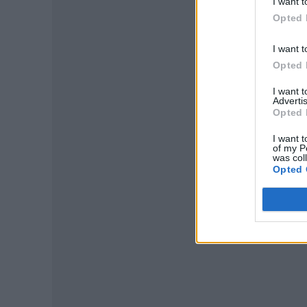
I want t
Opted 
I want t
Opted 
I want 
Advertis
P
Opted 
I want t
of my P
was col
Opted 