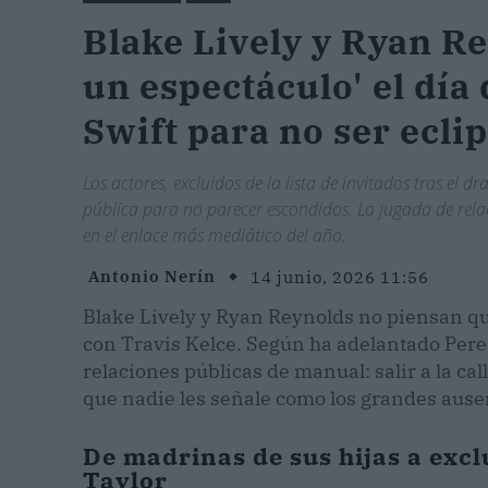
Blake Lively y Ryan R
un espectáculo' el día
Swift para no ser ecli
Los actores, excluidos de la lista de invitados tras el 
pública para no parecer escondidos. La jugada de relaci
en el enlace más mediático del año.
Antonio Nerín
14 junio, 2026 11:56
Blake Lively y Ryan Reynolds no piensan que
con Travis Kelce. Según ha adelantado Perez 
relaciones públicas de manual: salir a la call
que nadie les señale como los grandes ausen
De madrinas de sus hijas a excl
Taylor