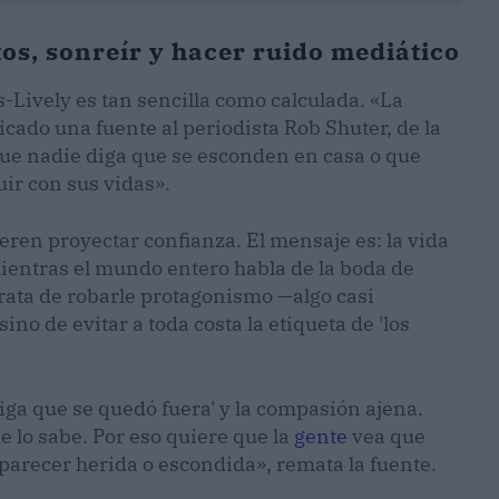
tos, sonreír y hacer ruido mediático
-Lively es tan sencilla como calculada. «La
icado una fuente al periodista Rob Shuter, de la
que nadie diga que se esconden en casa o que
uir con sus vidas».
eren proyectar confianza. El mensaje es: la vida
mientras el mundo entero habla de la boda de
 trata de robarle protagonismo —algo casi
no de evitar a toda costa la etiqueta de 'los
amiga que se quedó fuera' y la compasión ajena.
e lo sabe. Por eso quiere que la
gente
vea que
parecer herida o escondida», remata la fuente.