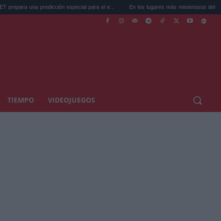
dicción especial para el e...
En los lugares más misteriosos del planeta: Stoneh...
TIEMPO
VIDEOJUEGOS