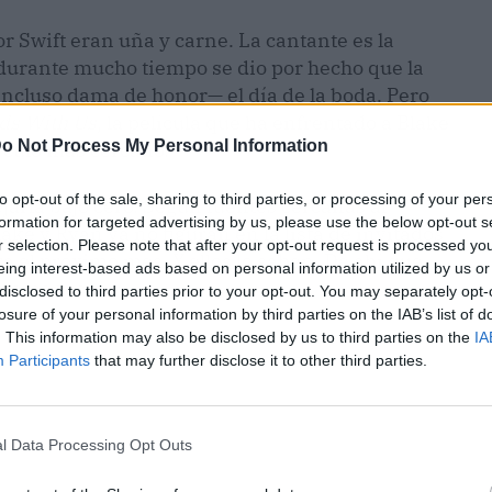
r Swift eran uña y carne. La cantante es la
 durante mucho tiempo se dio por hecho que la
—incluso dama de honor— el día de la boda. Pero
nds With Us
, la película que ha enfrentado a Blake
o Not Process My Personal Information
írculo más cercano.
to opt-out of the sale, sharing to third parties, or processing of your per
arla bajo cero. Según fuentes cercanas al
formation for targeted advertising by us, please use the below opt-out s
ake y Ryan ya no figuran en la lista de invitados
r selection. Please note that after your opt-out request is processed y
ra el próximo mes. Y ellos lo saben. De ahí que
eing interest-based ads based on personal information utilized by us or
e semanas.
disclosed to third parties prior to your opt-out. You may separately opt-
losure of your personal information by third parties on the IAB’s list of
. This information may also be disclosed by us to third parties on the
IA
Participants
that may further disclose it to other third parties.
l Data Processing Opt Outs