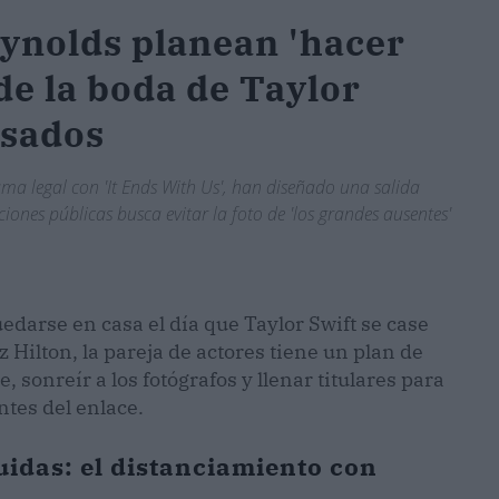
eynolds planean 'hacer
 de la boda de Taylor
psados
drama legal con 'It Ends With Us', han diseñado una salida
ones públicas busca evitar la foto de 'los grandes ausentes'
darse en casa el día que Taylor Swift se case
Hilton, la pareja de actores tiene un plan de
e, sonreír a los fotógrafos y llenar titulares para
tes del enlace.
uidas: el distanciamiento con