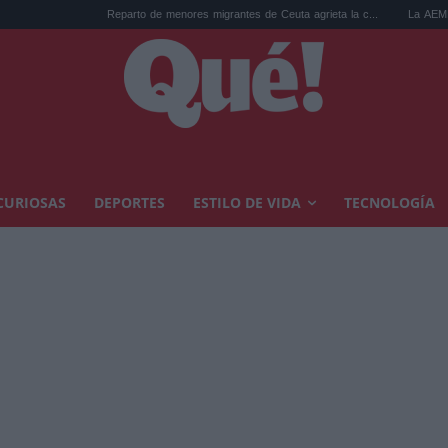
Reparto de menores migrantes de Ceuta agrieta la c...
La AEMET prepara una pre
CURIOSAS
DEPORTES
ESTILO DE VIDA
TECNOLOGÍA