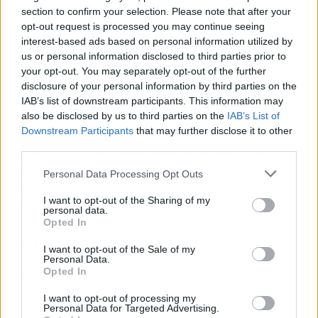
plazos extra cuando la norma choca con sus
section to confirm your selection. Please note that after your
principios.
opt-out request is processed you may continue seeing
interest-based ads based on personal information utilized by
us or personal information disclosed to third parties prior to
Ahora, el contexto es más complejo: la mayoría
your opt-out. You may separately opt-out of the further
de países de la UE presionan por un control
disclosure of your personal information by third parties on the
más férreo, y España se arriesga a quedar
IAB’s list of downstream participants. This information may
señalada si no acelera. Sin embargo, el
also be disclosed by us to third parties on the
IAB’s List of
Ejecutivo confía en que los próximos meses
Downstream Participants
that may further disclose it to other
third parties.
sean suficientes para tramitar una reforma de
la Ley de Extranjería que modere los aspectos
Personal Data Processing Opt Outs
más conflictivos. Mientras, Bruselas observa. Y
I want to opt-out of the Sharing of my
el reloj ya ha empezado a correr.
personal data.
Opted In
📌 En claves: lo que debes saber
I want to opt-out of the Sale of my
Personal Data.
Opted In
Qué ha pasado:
El nuevo reglamento migratorio de la UE entró
en vigor el 12 de junio, pero España no ha adaptado aún su
I want to opt-out of processing my
legislación nacional.
Personal Data for Targeted Advertising.