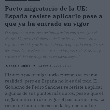
Pacto migratorio de la UE:
España resiste aplicarlo pese a
que ya ha entrado en vigor
El reglamento europeo de inmigración entró en vigor el
viernes 12, pero el Gobierno de Sánchez no tiene lista la
reforma de la Ley de Extranjería para aplicarlo en todos sus
términos. La resistencia choca con las prisas de Bruselas y
reaviva el debate migratorio en plena legislat
13 junio, 2026 08:07
Gonzalo Rubio
El nuevo pacto migratorio europeo ya es una
realidad, pero en España no lo es del todo. El
Gobierno de Pedro Sánchez se resiste a aplicar
algunos de sus puntos más duros, pese a que el
reglamento entró en vigor el pasado viernes. La
razón de fondo: choca con la ley nacional de