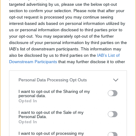
targeted advertising by us, please use the below opt-out
Creo que hay que tomárselo como lo que
section to confirm your selection. Please note that after your
probablemente sea: actores que se hicieron
opt-out request is processed you may continue seeing
muy famosos muy rápido, con sus vidas, sus
interest-based ads based on personal information utilized by
us or personal information disclosed to third parties prior to
equipos y sus proyectos, y una creador que
your opt-out. You may separately opt-out of the further
decidió cerrar la historia cuando él ha querido.
disclosure of your personal information by third parties on the
Lo de las pullas y los vídeos fuera de contexto es
IAB’s list of downstream participants. This information may
la salsa que le gusta a internet, pero las
also be disclosed by us to third parties on the
IAB’s List of
declaraciones de Sydney apuntan justo en la
Downstream Participants
that may further disclose it to other
dirección contraria.
third parties.
Personal Data Processing Opt Outs
Eso sí: que una de las protagonistas se vea
obligada a desmentir el beef da igual de qué
I want to opt-out of the Sharing of my
personal data.
color es el humo. Algo se ha cocido, aunque solo
Opted In
sea en la cabeza del público. Y ahora, con la
I want to opt-out of the Sale of my
temporada final recién estrenada, habrá que
Personal Data.
ver si las tramas en pantalla consiguen callar
Opted In
más bocas que cualquier entrevista.
I want to opt-out of processing my