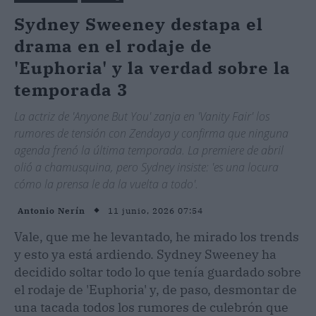
Sydney Sweeney destapa el
drama en el rodaje de
'Euphoria' y la verdad sobre la
temporada 3
La actriz de 'Anyone But You' zanja en 'Vanity Fair' los
rumores de tensión con Zendaya y confirma que ninguna
agenda frenó la última temporada. La premiere de abril
olió a chamusquina, pero Sydney insiste: 'es una locura
cómo la prensa le da la vuelta a todo'.
11 junio, 2026 07:54
Antonio Nerín
Vale, que me he levantado, he mirado los trends
y esto ya está ardiendo. Sydney Sweeney ha
decidido soltar todo lo que tenía guardado sobre
el rodaje de 'Euphoria' y, de paso, desmontar de
una tacada todos los rumores de culebrón que