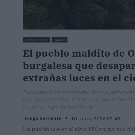
Últimas noticias
Curiosas
El pueblo maldito de O
burgalesa que desapar
extrañas luces en el ci
Tres epidemias en menos de diez años, un párroco desap
llegaron hasta la NASA. La historia de Ochate lleva dé
documento logra explicar del todo.
Diego Servente
10 junio, 2026 07:45
Un pueblo que en el siglo XIX era parada ob