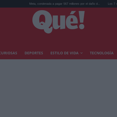
Meta, condenada a pagar 567 millones por el daño d...
Los 7 mejores discos de 
CURIOSAS
DEPORTES
ESTILO DE VIDA
TECNOLOGÍA