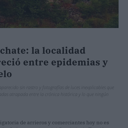
chate: la localidad
eció entre epidemias y
elo
arecido sin rastro y fotografías de luces inexplicables que
cadas atrapada entre la crónica histórica y lo que ningún
ligatoria de arrieros y comerciantes hoy no es