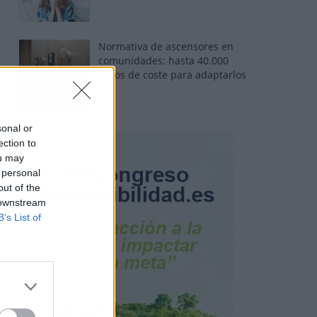
Normativa de ascensores en
comunidades: hasta 40.000
euros de coste para adaptarlos
sonal or
ection to
ou may
 personal
out of the
 downstream
B’s List of