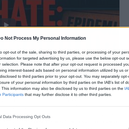
o Not Process My Personal Information
to opt-out of the sale, sharing to third parties, or processing of your per
formation for targeted advertising by us, please use the below opt-out s
r selection. Please note that after your opt-out request is processed y
eing interest-based ads based on personal information utilized by us or
disclosed to third parties prior to your opt-out. You may separately opt-
losure of your personal information by third parties on the IAB’s list of
. This information may also be disclosed by us to third parties on the
IA
Participants
that may further disclose it to other third parties.
conocer primero su esplendor. Ochate fue durante
a del Vino y del Pescado, el camino que unía la
rrieros vascos cargaban sus mulas con pescado en
l Data Processing Opt Outs
 sal y vino.
Con ese comercio se levantó el casco
guel
en el siglo XVI, cuya torre solitaria es hoy el