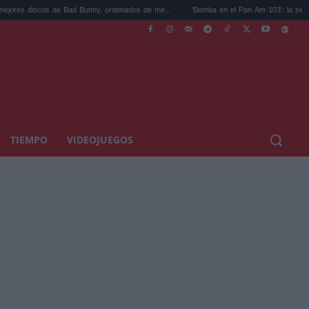
Bad Bunny, ordenados de me...
'Bomba en el Pan Am 103': la serie de Netflix sobr...
TIEMPO
VIDEOJUEGOS