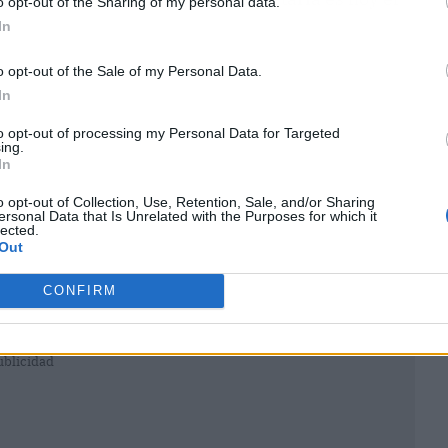
o opt-out of the Sharing of my personal data.
In
o opt-out of the Sale of my Personal Data.
In
to opt-out of processing my Personal Data for Targeted
ing.
In
o opt-out of Collection, Use, Retention, Sale, and/or Sharing
ersonal Data that Is Unrelated with the Purposes for which it
lected.
Out
CONFIRM
ublicidad