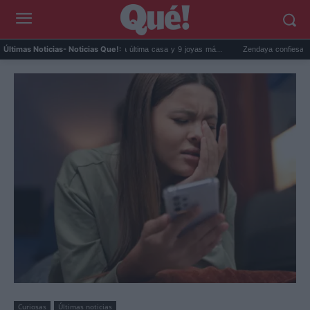
Estrenos de streaming: La última casa y 9 joyas má...
Zendaya confiesa que 'Lo impo
Últimas Noticias
- Noticias Que!:
Curiosas
Últimas noticias