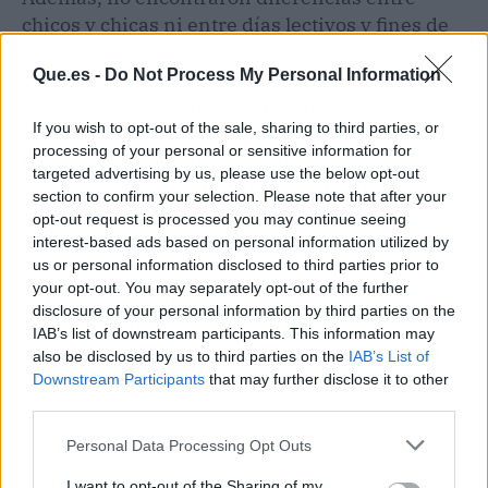
chicos y chicas ni entre días lectivos y fines de
semana. Lo que sí subrayan es que las
Que.es -
Do Not Process My Personal Information
consecuencias más serias del uso abusivo (la
depresión o el sobrepeso) no aparecen por
If you wish to opt-out of the sale, sharing to third parties, or
tener el móvil a los 13, sino por usarlo de una
processing of your personal or sensitive information for
manera que compite directamente con las
targeted advertising by us, please use the below opt-out
horas de descanso.
Con 8 horas de sueño, el
section to confirm your selection. Please note that after your
adolescente regula mucho mejor sus
opt-out request is processed you may continue seeing
emociones y su apetito
.
interest-based ads based on personal information utilized by
us or personal information disclosed to third parties prior to
your opt-out. You may separately opt-out of the further
Así que, la próxima vez que te plantees si es
disclosure of your personal information by third parties on the
demasiado pronto para darle un teléfono, no
IAB’s list of downstream participants. This information may
pienses tanto en el 'cuándo' como en el 'cómo'.
also be disclosed by us to third parties on the
IAB’s List of
Porque, como dice el equipo de Penn State, lo
Downstream Participants
that may further disclose it to other
third parties.
que de verdad marca la diferencia no es la
pantalla en sí, sino lo que haces con ella y, sobre
Personal Data Processing Opt Outs
todo, a qué hora la apagas.
I want to opt-out of the Sharing of my