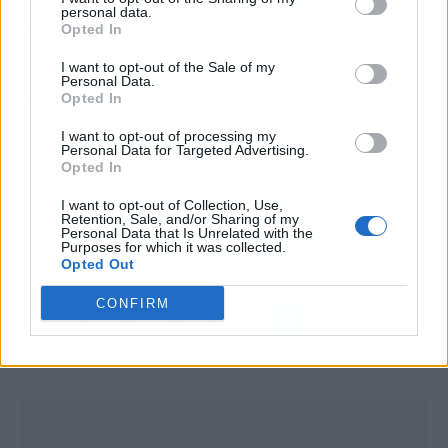
personal data.
🧠 Para soltarlo en la cena
Opted In
I want to opt-out of the Sale of my
Más de 5 horas de móvil duplica el riesgo de
Personal Data.
depresión u obesidad.
Opted In
I want to opt-out of processing my
Personal Data for Targeted Advertising.
Artículo anterior
Artículo siguiente
Opted In
Donald Trump se
Carmen Machi defiende
duerme en las Finales de
La Casita de Bad Bunny
I want to opt-out of Collection, Use,
Retention, Sale, and/or Sharing of my
la NBA y las redes lo
y califica las críticas de
Personal Data that Is Unrelated with the
destrozan
'subnormalidades'
Purposes for which it was collected.
Opted Out
CONFIRM