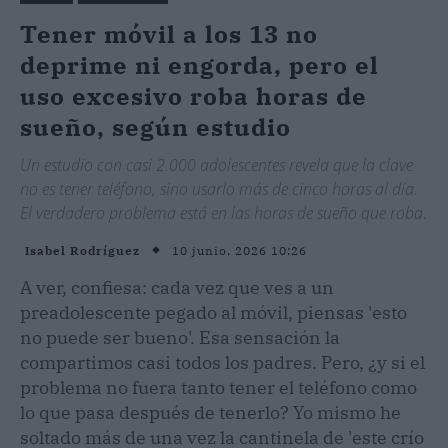
Tener móvil a los 13 no
deprime ni engorda, pero el
uso excesivo roba horas de
sueño, según estudio
Un estudio con casi 2.000 adolescentes revela que la clave
no es tener teléfono, sino usarlo más de cinco horas al día.
El verdadero problema está en las horas de sueño que roba.
10 junio, 2026 10:26
Isabel Rodríguez
A ver, confiesa: cada vez que ves a un
preadolescente pegado al móvil, piensas 'esto
no puede ser bueno'. Esa sensación la
compartimos casi todos los padres. Pero, ¿y si el
problema no fuera tanto tener el teléfono como
lo que pasa después de tenerlo? Yo mismo he
soltado más de una vez la cantinela de 'este crío