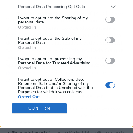
Personal Data Processing Opt Outs
El precedente más inmediato es el propio caso
I want to opt-out of the Sharing of my
Koldo, en el que ya se investigan mordidas y
personal data.
tráfico de influencias. Lo que ahora añade el
Opted In
caso Leire es la presunta manipulación activa
I want to opt-out of the Sale of my
de procedimientos judiciales desde dentro del
Personal Data.
Opted In
partido que sostiene al
Gobierno
.
Cada día que
pasa sin responsabilidades políticas se
I want to opt-out of processing my
Personal Data for Targeted Advertising.
agranda la brecha entre los despachos y la
Opted In
gente
que paga sus impuestos y cumple las
leyes.
I want to opt-out of Collection, Use,
Retention, Sale, and/or Sharing of my
Personal Data that Is Unrelated with the
Purposes for which it was collected.
📌 En claves: lo que debes saber
Opted Out
CONFIRM
Qué ha pasado:
El juez Pedraz cita a Cristina Narbona como
testigo e imputa a la abogada Leticia de la Hoz por ofrecer
250.000 euros a una testigo.
Por qué te importa:
La corrupción judicial y política socava la