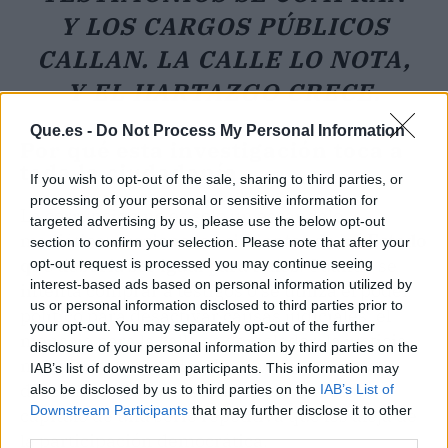
Y LOS CARGOS PÚBLICOS
CALLAN. LA CALLE LO NOTA,
Y EL HARTAZGO CRECE.
Que.es -
Do Not Process My Personal Information
Por qué esta investigación toca a
toda la ciudadanía
If you wish to opt-out of the sale, sharing to third parties, or
processing of your personal or sensitive information for
La corrupción no es solo un escándalo
targeted advertising by us, please use the below opt-out
mediático:
erosiona los cimientos de un Estado
section to confirm your selection. Please note that after your
que debería ser igual para todos
. Cuando se
opt-out request is processed you may continue seeing
interest-based ads based on personal information utilized by
intenta comprar a testigos o se utiliza el poder
us or personal information disclosed to third parties prior to
político para desactivar causas judiciales, el
your opt-out. You may separately opt-out of the further
mensaje para la calle es demoledor: la justicia
disclosure of your personal information by third parties on the
no es igual para todos. Los jóvenes, que ya
IAB’s list of downstream participants. This information may
desconfían de las instituciones, ven otro
also be disclosed by us to third parties on the
IAB’s List of
Downstream Participants
that may further disclose it to other
capítulo de una serie repetitiva que les aleja de
third parties.
la participación democrática.