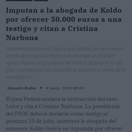
Imputan a la abogada de Koldo
por ofrecer 50.000 euros a una
testigo y citan a Cristina
Narbona
La Audiencia Nacional imputa a la letrada por un presunto
intento de compra de testimonio valorado en 250.000
euros y llama a la presidenta del PSOE a declarar el 10 de
julio. Los mensajes con Leire Díez la sitúan en el centro de la
investigación.
9 junio, 2026 08:49
Gonzalo Rubio
El juez Pedraz acelera la instrucción del caso
Leire y cita a Cristina Narbona. La presidenta
del PSOE deberá declarar como testigo el
próximo 10 de julio, mientras la abogada del
exasesor Koldo García es imputada por ofrecer