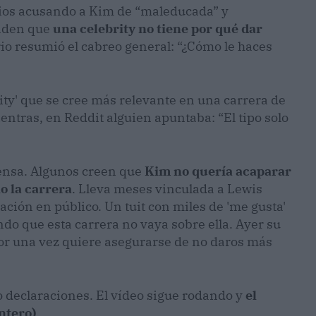
arios acusando a Kim de “maleducada” y
enden que
una celebrity no tiene por qué dar
io resumió el cabreo general: “¿Cómo le haces
ity' que se cree más relevante en una carrera de
entras, en Reddit alguien apuntaba: “El tipo solo
fensa. Algunos creen que
Kim no quería acaparar
no la carrera
. Lleva meses vinculada a Lewis
ción en público. Un tuit con miles de 'me gusta'
ndo que esta carrera no vaya sobre ella. Ayer su
por una vez quiere asegurarse de no daros más
 declaraciones. El vídeo sigue rodando y
el
ntero)
.