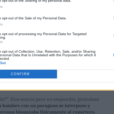
o opt-out of the Sharing of my personal data.
In
RUNDLE, SKY F1. HOW, HOW
o opt-out of the Sale of my Personal Data.
In
E YOU ENJOYING F1?
to opt-out of processing my Personal Data for Targeted
ing.
In
o opt-out of Collection, Use, Retention, Sale, and/or Sharing
ersonal Data that Is Unrelated with the Purposes for which it
lected.
Out
A63ERM
CONFIRM
(@LH44updates)
June 7, 2026
ás?”. Kim sonrió pero no respondió, girándose
n hombre con un paraguas se interpuso y
 persona bloqueaba físicamente al reportero.