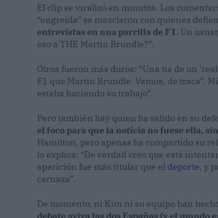
El clip se viralizó en minutos. Los coment
“engreída” se mezclaron con quienes defi
entrevistas en una parrilla de F1
. Un usuar
eso a THE Martin Brundle?”.
Otros fueron más duros: “Una tía de un 'real
F1 que Martin Brundle. Vamos, de traca”. Mi
estaba haciendo su trabajo”.
Pero también hay quien ha salido en su de
el foco para que la noticia no fuese ella, si
Hamilton, pero apenas ha compartido su rela
lo explica: “De verdad creo que está intenta
aparición fue más titular que el
deporte
, y 
carnaza”.
De momento, ni Kim ni su equipo han hecho
debate aviva las dos Españas (y el mundo e