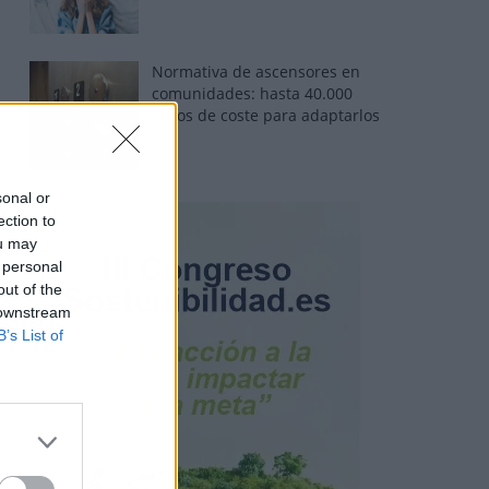
Normativa de ascensores en
comunidades: hasta 40.000
euros de coste para adaptarlos
sonal or
ection to
ou may
 personal
out of the
 downstream
B’s List of