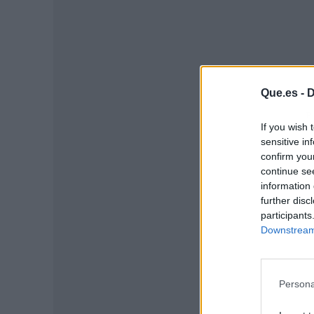
Que.es -
D
P
If you wish 
sensitive in
confirm you
continue se
information 
further disc
participants
Downstream 
Persona