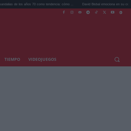
años 70 como tendencia: cómo ...
David Bisbal emociona en su concierto de Cádiz: un
TIEMPO
VIDEOJUEGOS