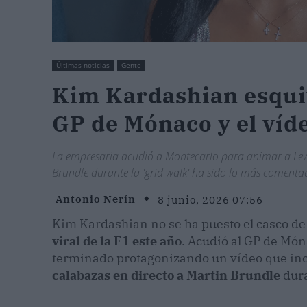
Últimas noticias
Gente
Kim Kardashian esquiv
GP de Mónaco y el víde
La empresaria acudió a Montecarlo para animar a Lewi
Brundle durante la 'grid walk' ha sido lo más comenta
Antonio Nerín
8 junio, 2026 07:56
Kim Kardashian no se ha puesto el casco de p
viral de la F1 este año
. Acudió al GP de Mó
terminado protagonizando un vídeo que inc
calabazas en directo a Martin Brundle
dura