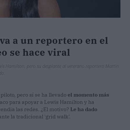
a a un reportero en el
o se hace viral
s Hamilton, pero su desplante al veterano reportero Martin
do.
iloto, pero sí se ha llevado
el momento más
naco para apoyar a Lewis Hamilton y ha
endia las redes. ¿El motivo?
Le ha dado
nte la tradicional 'grid walk'.