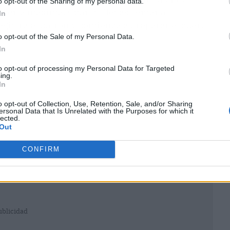
o opt-out of the Sharing of my personal data.
 alerta máxima. Cuando llevas semanas
In
egistra el patrón y comienza a preparar el cuerpo
e la alarma.
o opt-out of the Sale of my Personal Data.
In
to opt-out of processing my Personal Data for Targeted
ing.
In
o opt-out of Collection, Use, Retention, Sale, and/or Sharing
ersonal Data that Is Unrelated with the Purposes for which it
lected.
Out
CONFIRM
ublicidad