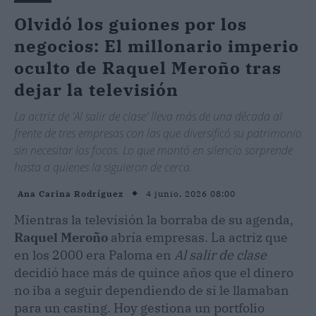
Olvidó los guiones por los
negocios: El millonario imperio
oculto de Raquel Meroño tras
dejar la televisión
La actriz de 'Al salir de clase' lleva más de una década al
frente de tres empresas con las que diversificó su patrimonio
sin necesitar los focos. Lo que montó en silencio sorprende
hasta a quienes la siguieron de cerca.
4 junio, 2026 08:00
Ana Carina Rodríguez
Mientras la televisión la borraba de su agenda,
Raquel Meroño
abría empresas. La actriz que
en los 2000 era Paloma en
Al salir de clase
decidió hace más de quince años que el dinero
no iba a seguir dependiendo de si le llamaban
para un casting. Hoy gestiona un portfolio