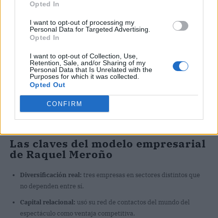
Opted In
I want to opt-out of processing my
Personal Data for Targeted Advertising.
Opted In
I want to opt-out of Collection, Use,
Retention, Sale, and/or Sharing of my
Personal Data that Is Unrelated with the
Purposes for which it was collected.
Opted Out
CONFIRM
Las claves del modelo empresarial
de Raquel Meroño
Diversificación real:
tres empresas en sectores distintos que
no dependen entre sí.
Capital relacional:
usó su red de contactos del mundo del
espectáculo como ventaja competitiva.