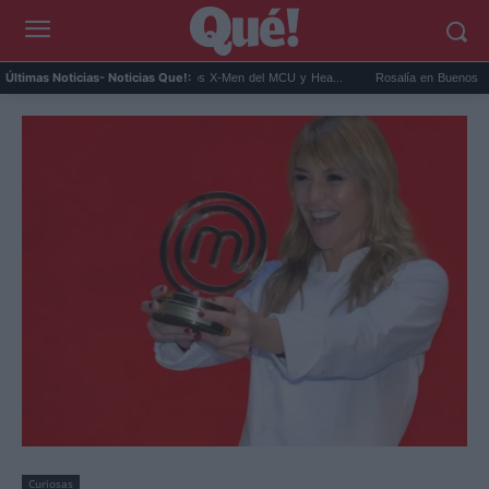
Connor será Cíclope en los X-Men del MCU y Hea...
Rosalía en Buenos Aires: detiene 
Últimas Noticias
- Noticias Que!:
Curiosas