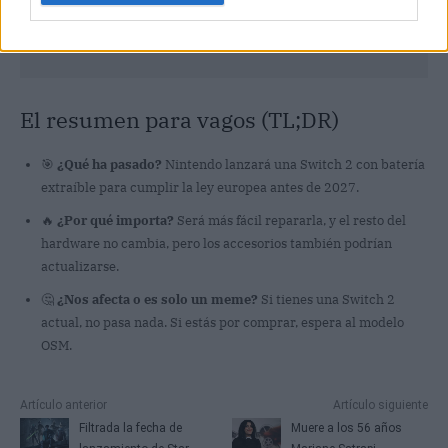
El resumen para vagos (TL;DR)
🎯
¿Qué ha pasado?
Nintendo lanzará una Switch 2 con batería
extraíble para cumplir la ley europea antes de 2027.
🔥
¿Por qué importa?
Será más fácil repararla, y el resto del
hardware no cambia, pero los accesorios también podrían
actualizarse.
🤔
¿Nos afecta o es solo un meme?
Si tienes una Switch 2
actual, no pasa nada. Si estás por comprar, espera al modelo
OSM.
Artículo anterior
Artículo siguiente
Filtrada la fecha de
Muere a los 56 años