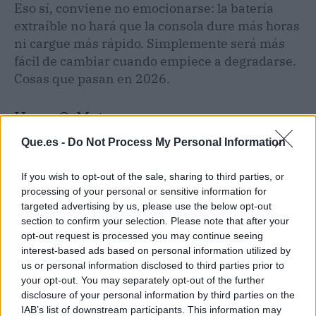
Eso sí, conviene no emocionarse: la batería
extraíble no hará que la consola dure más horas
ni cargue más rápido. Simplemente será más
fácil de cambiar cuando empiece a degradarse.
Cosas que pasan en 2026.
Hype-O-Meter
Que.es -
Do Not Process My Personal Information
Nivel de hype: 5/10.
La batería extraíble es un
win para el consumidor, pero la revisión no
If you wish to opt-out of the sale, sharing to third parties, or
mejora specs y deja claro que el modelo de
processing of your personal or sensitive information for
lanzamiento queda desfasado en un par de
targeted advertising by us, please use the below opt-out
meses. Interesante, pero ni de lejos un motivo
section to confirm your selection. Please note that after your
para renovar.
opt-out request is processed you may continue seeing
interest-based ads based on personal information utilized by
us or personal information disclosed to third parties prior to
your opt-out. You may separately opt-out of the further
disclosure of your personal information by third parties on the
IAB’s list of downstream participants. This information may