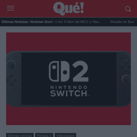
Kit Connor será Cíclope en los X-Men del MCU y Hea...
Rosalía en Buenos Aires: de
Últimas Noticias
- Noticias Que!:
Últimas noticias
Portada 3
Videojuegos