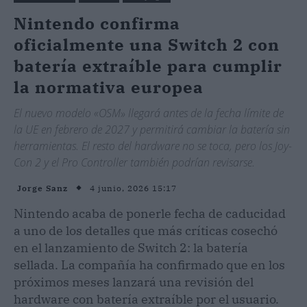
Nintendo confirma
oficialmente una Switch 2 con
batería extraíble para cumplir
la normativa europea
El nuevo modelo «OSM» llegará antes de la fecha límite de
la UE en febrero de 2027 y permitirá cambiar la batería sin
herramientas. El resto del hardware no se toca, pero los Joy-
Con 2 y el Pro Controller también podrían revisarse.
4 junio, 2026 15:17
Jorge Sanz
Nintendo acaba de ponerle fecha de caducidad
a uno de los detalles que más críticas cosechó
en el lanzamiento de Switch 2: la batería
sellada. La compañía ha confirmado que en los
próximos meses lanzará una revisión del
hardware con batería extraíble por el usuario.