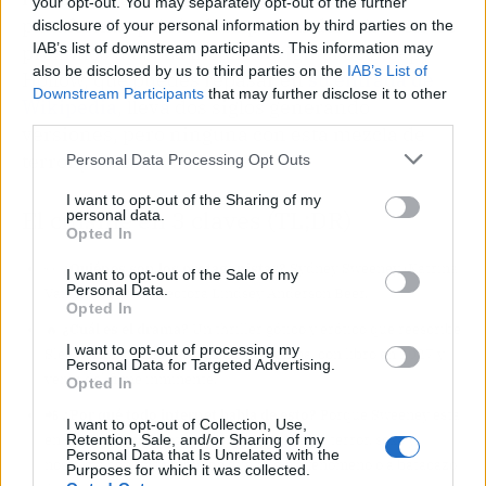
your opt-out. You may separately opt-out of the further
plataformas peleándose por los derechos en los
disclosure of your personal information by third parties on the
IAB’s list of downstream participants. This information may
próximos días. La historia original de Sleepy
also be disclosed by us to third parties on the
IAB’s List of
Hollow, que puedes repasar en
su entrada de
Downstream Participants
that may further disclose it to other
Wikipedia
, lleva dos siglos generando
third parties.
versiones, pero ninguna con esta mezcla de
terror y cama.
Personal Data Processing Opt Outs
I want to opt-out of the Sharing of my
El chisme en 3 claves (TL;DR)
personal data.
Opted In
👀
¿Quiénes son los protagonistas?
Sydney Sweeney (Katrina
I want to opt-out of the Sale of my
Personal Data.
Van Tassel) y la directora Lindsey Anderson Beer.
Opted In
🔥
¿Cuál es el drama?
Un thriller gótico y erótico que reescribe
I want to opt-out of processing my
Sleepy Hollow desde la mirada femenina, con libro en 2027 y
Personal Data for Targeted Advertising.
venta del filme inminente.
Opted In
📲
¿Por qué todo internet habla de esto?
Porque Sweeney está
I want to opt-out of Collection, Use,
en su mejor momento y el proyecto mezcla terror, sexo y
Retention, Sale, and/or Sharing of my
Personal Data that Is Unrelated with the
nostalgia con una ambición que huele a fenómeno o a batacazo
Purposes for which it was collected.