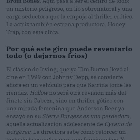
Brom Bones
. Aquí pasa a ser el centro de todo:
un misterio peligroso, un lío sobrenatural y una
carga seductora que la empuja al thriller erótico.
La actriz también estrena productora, Honey
Trap, con esta cinta.
Por qué este giro puede reventarlo
todo (o dejarnos fríos)
El clásico de Irving, que ya Tim Burton llevó al
cine en 1999 con Johnny Depp, se convierte
ahora en un vehículo para que Katrina tome las
riendas.
Hollow
no será otra revisión más del
Jinete sin Cabeza, sino un thriller gótico con
una mirada femenina que Anderson Beer ya
ensayó en su
Sierra Burgess es una perdedora
,
aquella actualización adolescente de
Cyrano de
Bergerac
. La directora sabe cómo retorcer un
texto de hace siglos para que funcione hoy. Y