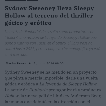
Sydney Sweeney lleva Sleepy
Hollow al terreno del thriller
gótico y erótico
La actriz de 'Euphoria' da el salto como productora con
'Hollow', una revisión de La leyenda de Sleepy Hollow que
pone a Katrina Van Tassel en el centro. El libro base no
saldrá hasta 2027, pero el paquete cinematográfico ya está
en el mercado.
3 junio, 2026 09:00
Nacho Pérez
Sydney Sweeney se ha metido en un proyecto
que pinta a mezcla imposible: darle una vuelta
gótica y erótica a
La leyenda de Sleepy Hollow
.
La actriz de
Euphoria
protagonizará y producirá
Hollow
, la nueva peli de Lindsey Anderson Beer,
la misma que debutó en la dirección con el