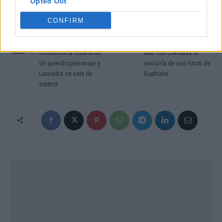
Opted Out
épico.
CONFIRM
Artículo anterior
Artículo siguiente
'La Promesa': Cristóbal
Sydney Sweeney aviva el
comunica la muerte de
beef con Zendaya al
un querido personaje y
excluirla de sus fotos de
Leocadia se sale de
Euphoria
control