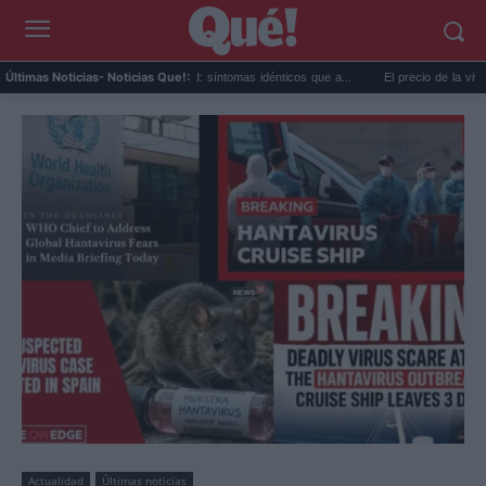
Calor extremo y ansiedad: síntomas idénticos que a...
El precio de la vivienda en 
Últimas Noticias
- Noticias Que!:
Actualidad
Últimas noticias