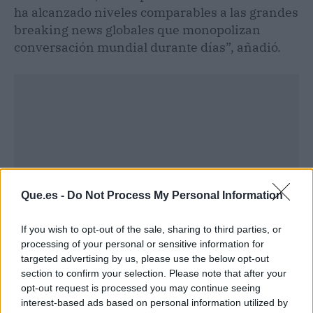
ha alcanzado niveles comparables a las grandes
breaking news globales que monopolizan
conversación mundial durante días”, añadió.
Que.es -
Do Not Process My Personal Information
If you wish to opt-out of the sale, sharing to third parties, or
processing of your personal or sensitive information for
targeted advertising by us, please use the below opt-out
section to confirm your selection. Please note that after your
Publicidad
opt-out request is processed you may continue seeing
interest-based ads based on personal information utilized by