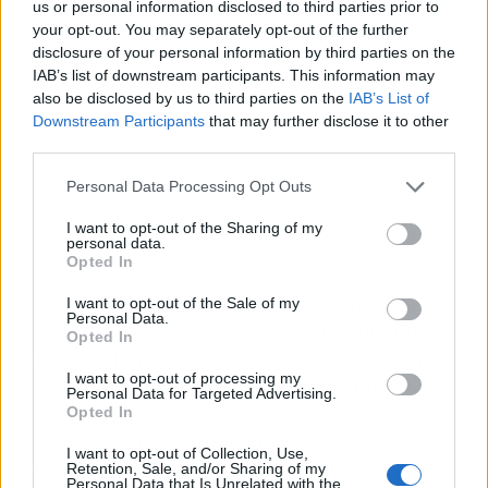
us or personal information disclosed to third parties prior to
your opt-out. You may separately opt-out of the further
disclosure of your personal information by third parties on the
IAB’s list of downstream participants. This information may
also be disclosed by us to third parties on the
IAB’s List of
Downstream Participants
that may further disclose it to other
third parties.
Personal Data Processing Opt Outs
I want to opt-out of the Sharing of my
personal data.
Opted In
El Instituto Coordenadas sostiene que la
I want to opt-out of the Sale of my
Personal Data.
prolongación temporal de la crisis aumenta
Opted In
exponencialmente el daño reputacional porque
I want to opt-out of processing my
“cada nueva actualización reactiva titulares,
Personal Data for Targeted Advertising.
algoritmos y posicionamiento negativo
Opted In
internacional”. “El problema ya no es
I want to opt-out of Collection, Use,
únicamente sanitario. Es reputacional,
Retention, Sale, and/or Sharing of my
Personal Data that Is Unrelated with the