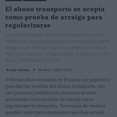
El abono transporte se acepta
como prueba de arraigo para
regularizarse
Los recibos mensuales del abono transporte sirven para
acreditar los tres años de presencia continuada que pide el
arraigo social. Tiene que estar a tu nombre y se solicita el
histórico al consorcio correspondiente. Te explicamos cómo
se usa y dónde están los límites.
30 abril, 2026 15:37
Faina Gómez
Si llevas años viviendo en España sin papeles y
guardas los recibos del abono transporte, ojo:
ese pequeño justificante mensual se está
aceptando como prueba de arraigo para
regularizar tu situación. Tres años de recibos
pueden valer para demostrar que has estado