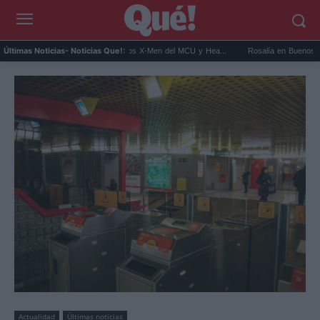
 Connor será Cíclope en los X-Men del MCU y Hea...
Rosalía en Buenos Aires: detiene
Últimas Noticias
- Noticias Que!:
Actualidad
Últimas noticias