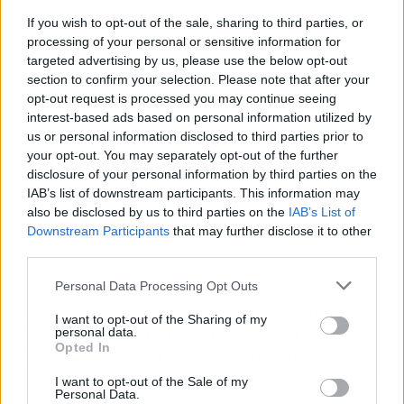
If you wish to opt-out of the sale, sharing to third parties, or
Publicidad
processing of your personal or sensitive information for
targeted advertising by us, please use the below opt-out
section to confirm your selection. Please note that after your
opt-out request is processed you may continue seeing
interest-based ads based on personal information utilized by
us or personal information disclosed to third parties prior to
your opt-out. You may separately opt-out of the further
disclosure of your personal information by third parties on the
IAB’s list of downstream participants. This information may
also be disclosed by us to third parties on the
IAB’s List of
Downstream Participants
that may further disclose it to other
third parties.
Personal Data Processing Opt Outs
Aquí está el detalle que cambia todo:
cuantas
I want to opt-out of the Sharing of my
personal data.
más huellas administrativas dejes a tu
Opted In
nombre, más sólido es el expediente
. Recibos
del banco, contratos de suministros, matrículas
I want to opt-out of the Sale of my
Personal Data.
escolares de los hijos, informes de servicios