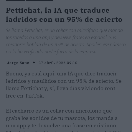
Pettichat, la IA que traduce
ladridos con un 95% de acierto
Se llama Pettichat, es un collar con micrófono que manda
los sonidos a una app y devuelve frases en español. Sus
creadores hablan de un 95% de acierto. Spoiler: ese número
no lo ha verificado nadie fuera de la empresa.
27 abril, 2026 09:10
Jorge Sanz
Bueno, ya está aquí: una IA que dice traducir
ladridos y maullidos con un 95% de acierto. Se
llama Pettichat y, sí, lleva días viviendo rent
free en TikTok.
El cacharro es un collar con micrófono que
graba los sonidos de tu mascota, los manda a
una app y te devuelve una frase en cristiano.