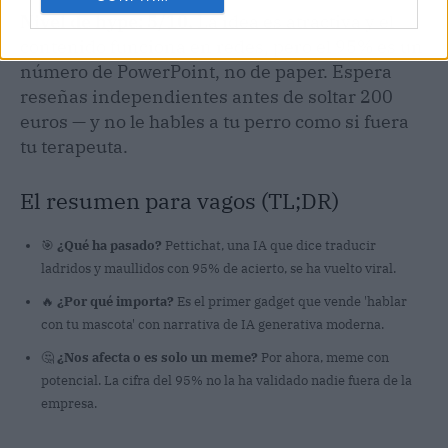
Nivel de hype: 5/10.
La idea es atractiva y el
contenido funciona en redes, pero el 95% es un
número de PowerPoint, no de paper. Espera
reseñas independientes antes de soltar 200
euros — y no le hables a tu perro como si fuera
tu terapeuta.
El resumen para vagos (TL;DR)
🎯
¿Qué ha pasado?
Pettichat, una IA que dice traducir
ladridos y maullidos con 95% de acierto, se ha vuelto viral.
🔥
¿Por qué importa?
Es el primer gadget que vende 'hablar
con tu mascota' con narrativa de IA generativa moderna.
🤔
¿Nos afecta o es solo un meme?
Por ahora, meme con
potencial. La cifra del 95% no la ha validado nadie fuera de la
empresa.