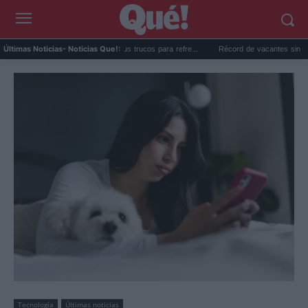
ñola en Suiza revela sus trucos para refre...
Récord de vacantes sin cubrir en Espa
Últimas Noticias
- Noticias Que!:
Tecnología
Últimas noticias