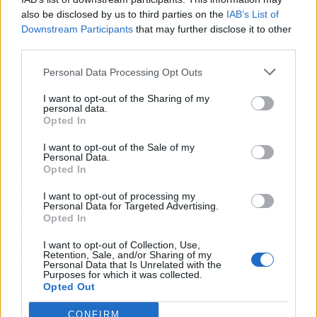
also be disclosed by us to third parties on the
IAB’s List of
Downstream Participants
that may further disclose it to other
third parties.
Personal Data Processing Opt Outs
I want to opt-out of the Sharing of my
personal data.
Opted In
I want to opt-out of the Sale of my
Personal Data.
Opted In
Lo veremos en seis meses. Si el equipo publica
datos verificables y el collar acierta de verdad,
I want to opt-out of processing my
Personal Data for Targeted Advertising.
hablamos. Si en seis meses los vídeos virales
Opted In
han desaparecido y la app está en
mantenimiento eterno, también hablamos —
I want to opt-out of Collection, Use,
Retention, Sale, and/or Sharing of my
pero de otra cosa.
Personal Data that Is Unrelated with the
Purposes for which it was collected.
Opted Out
Hype-O-Meter
CONFIRM