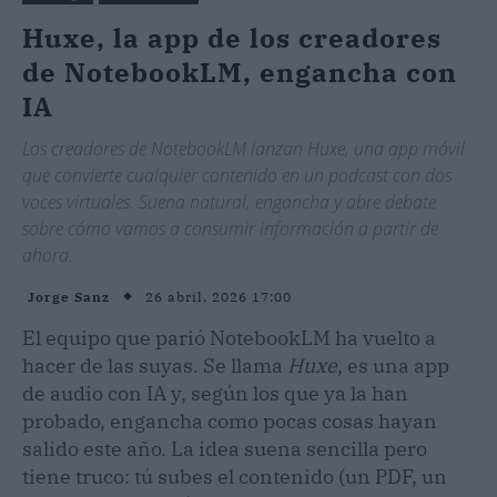
Huxe, la app de los creadores
de NotebookLM, engancha con
IA
Los creadores de NotebookLM lanzan Huxe, una app móvil
que convierte cualquier contenido en un podcast con dos
voces virtuales. Suena natural, engancha y abre debate
sobre cómo vamos a consumir información a partir de
ahora.
26 abril, 2026 17:00
Jorge Sanz
El equipo que parió NotebookLM ha vuelto a
hacer de las suyas. Se llama
Huxe
, es una app
de audio con IA y, según los que ya la han
probado, engancha como pocas cosas hayan
salido este año. La idea suena sencilla pero
tiene truco: tú subes el contenido (un PDF, un