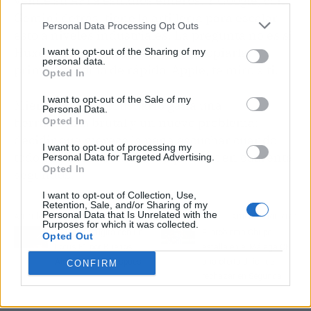
vende su API a estudios enteros. Y Google, con
Gemini detrás, tiene la artillería para escalar
Personal Data Processing Opt Outs
esto a niveles industriales. La pregunta no es si
Huxe triunfará, sino quién va a copiarla
I want to opt-out of the Sharing of my
personal data.
primero y cómo de rápido. Apple, te miro a ti.
Opted In
I want to opt-out of the Sale of my
Mientras tanto, el usuario gana una
Personal Data.
herramienta brutal y un nuevo problema:
Opted In
decidir qué merece la pena escuchar cuando
I want to opt-out of processing my
todo se puede convertir en podcast en cuarenta
Personal Data for Targeted Advertising.
Opted In
segundos.
I want to opt-out of Collection, Use,
Retention, Sale, and/or Sharing of my
Personal Data that Is Unrelated with the
Artículo anterior
Artículo siguiente
Purposes for which it was collected.
Colapinto rugirá con un
El problema Chupe
Opted Out
Lotus F1 por Buenos
estalla en el Málaga CF:
Aires 14 años después
una oferta difícil de
CONFIRM
rechazar en Segunda