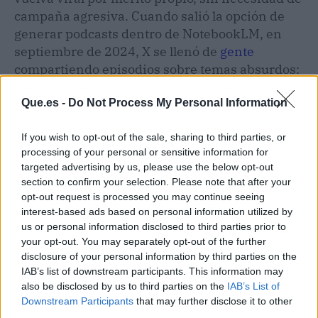
campaña agresiva. Cuando salió la opción de
generar podcasts dentro de NotebookLM, en
septiembre de 2024, X se llenó de
gente
compartiendo episodios sobre temas absurdos:
manuales de instrucciones, listas de la compra,
el currículum del propio usuario. Funcionó por
Que.es -
Do Not Process My Personal Information
la sorpresa, sí, pero también porque el
If you wish to opt-out of the sale, sharing to third parties, or
resultado era sorprendentemente bueno.
processing of your personal or sensitive information for
targeted advertising by us, please use the below opt-out
Que ahora ese mismo equipo lance una app
section to confirm your selection. Please note that after your
independiente sugiere dos cosas: que ven
opt-out request is processed you may continue seeing
negocio (el modelo gratuito limitado dará paso,
interest-based ads based on personal information utilized by
us or personal information disclosed to third parties prior to
casi seguro, a una suscripción) y que
el formato
your opt-out. You may separately opt-out of the further
audio generativo va a ser el siguiente gran
disclosure of your personal information by third parties on the
campo de batalla
después del chat y la imagen.
IAB’s list of downstream participants. This information may
Spotify ya está experimentando con voces
also be disclosed by us to third parties on the
IAB’s List of
clonadas para traducir podcasts. ElevenLabs
Downstream Participants
that may further disclose it to other
third parties.