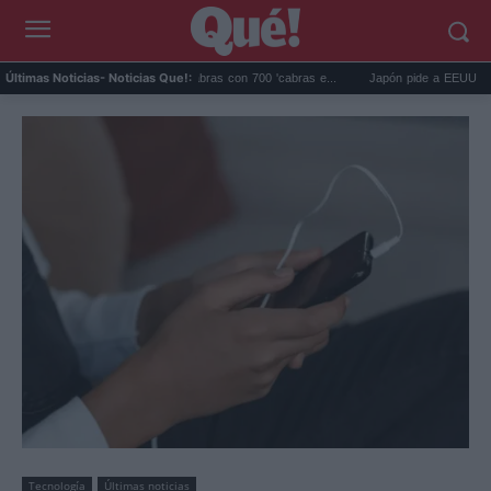
alápagos eliminó 140.000 cabras con 700 'cabras e...
Japón pide a EEUU que deje d
Últimas Noticias
- Noticias Que!:
Tecnología
Últimas noticias