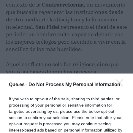
contexto de la
Contrarreforma
, un movimiento
que buscaba regenerar las instituciones desde
dentro mediante la disciplina y la formación
intelectual.
San Fidel
representó el ideal de este
periodo: un hombre culto, capaz de debatir con
los mejores teólogos pero decidido a vivir con la
sencillez de los más humildes.
Aquel conflicto no solo fue religioso, sino que
sentó las bases de muchos procesos
diplomáticos y legales que hoy rigen en el
Que.es -
Do Not Process My Personal Information
continente. La intervención de
San Fidel
en
este proceso histórico demuestra que las ideas,
If you wish to opt-out of the sale, sharing to third parties, or
cuando se defienden con la propia vida, tienen
processing of your personal or sensitive information for
un poder de permanencia que los tratados
targeted advertising by us, please use the below opt-out
firmados en papel rara vez consiguen alcanzar.
section to confirm your selection. Please note that after your
opt-out request is processed you may continue seeing
interest-based ads based on personal information utilized by
Dato
Detalle de
Impacto en el