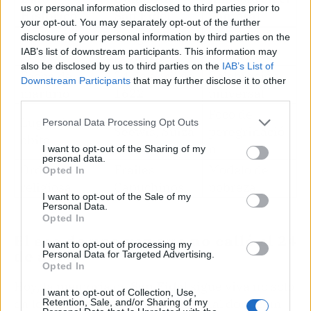
us or personal information disclosed to third parties prior to
Histórico
San Fidel
Santoral
your opt-out. You may separately opt-out of the further
Profesión
Abogado de
Patrón de los
disclosure of your personal information by third parties on the
IAB’s list of downstream participants. This information may
previa
prestigio
juristas
also be disclosed by us to third parties on the
IAB’s List of
Fecha de
24 de abril de
Celebración
Downstream Participants
that may further disclose it to other
martirio
1622
universal
third parties.
Foco de
Lugar del
Personal Data Processing Opt Outs
Seewis, Suiza
peregrinació
óbito
n
I want to opt-out of the Sharing of my
personal data.
Orden
Frailes
Modelo de
Opted In
religiosa
Capuchinos
pobreza
I want to opt-out of the Sale of my
Personal Data.
Opted In
El eco de una voz que no calló el 24
I want to opt-out of processing my
de abril
Personal Data for Targeted Advertising.
Opted In
Hoy, la memoria de
San Fidel
sigue viva no solo
I want to opt-out of Collection, Use,
en los altares, sino en cada tribunal donde un
Retention, Sale, and/or Sharing of my