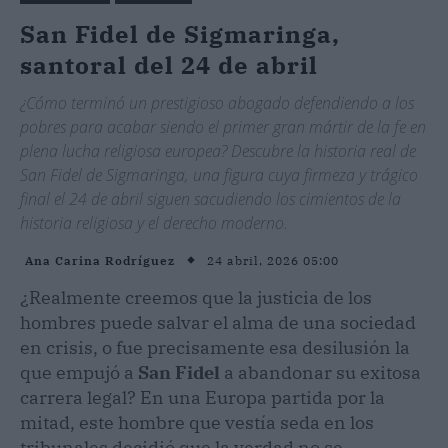
San Fidel de Sigmaringa,
santoral del 24 de abril
¿Cómo terminó un prestigioso abogado defendiendo a los
pobres para acabar siendo el primer gran mártir de la fe en
plena lucha religiosa europea? Descubre la historia real de
San Fidel de Sigmaringa, una figura cuya firmeza y trágico
final el 24 de abril siguen sacudiendo los cimientos de la
historia religiosa y el derecho moderno.
24 abril, 2026 05:00
Ana Carina Rodríguez
¿Realmente creemos que la justicia de los
hombres puede salvar el alma de una sociedad
en crisis, o fue precisamente esa desilusión la
que empujó a
San Fidel
a abandonar su exitosa
carrera legal? En una Europa partida por la
mitad, este hombre que vestía seda en los
tribunales decidió que la verdad no se